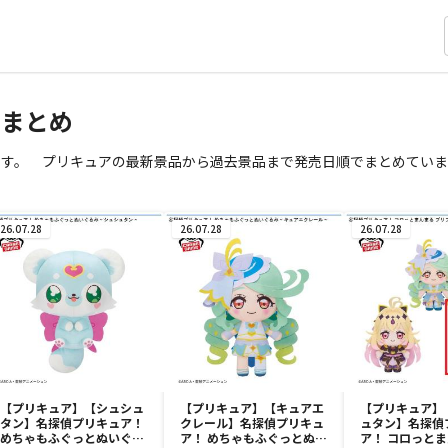
まとめ
ます。 プリキュアの最新景品から過去景品まで発売日順でまとめていま
26.07.28
26.07.28
26.07.28
【プリキュア】【シュシュ
【プリキュア】【キュアエ
【プリキュア】
タン】名探偵プリキュア！
クレール】名探偵プリキュ
ュタン】名探偵
めちゃもふぐっとぬいぐる
ア！ めちゃもふぐっとぬい
ア！ コロっとま