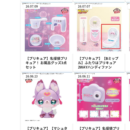
プリフェイスぬいぐるみ
vol.2
26.07.09
26.07.07
【プリキュア】名探偵プリ
【プリキュア】【Bミップ
キュア！ お風呂グッズ3点
ル】ふたりはプリキュア
セット
2WAYハンディファン
26.06.23
26.06.11
【プリキュア】【マシュタ
【プリキュア】名探偵プリ