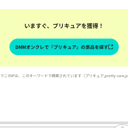
いますぐ、プリキュアを獲得！
DMMオンクレで『プリキュア』の景品を探す
このIPは、このキーワードで検索されています（プリキュア,pretty cure,pr