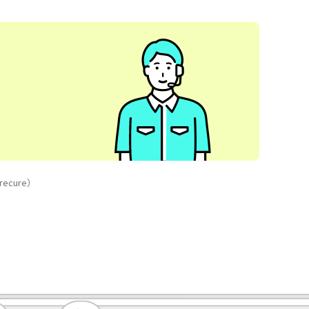
ecure）