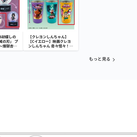
B胡蝶しの
【クレヨンしんちゃん】
滅の刃」 プ
【Cイエロー】映画クレヨ
～煉獄杏寿
ンしんちゃん 奇々怪々！オ
～
ラの妖怪バケ～ション フル
カラータンブラー
もっと見る