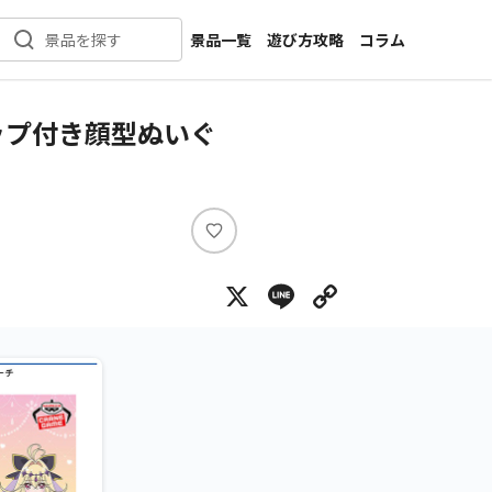
景品一覧
遊び方攻略
コラム
景品を探す
新着景品
インタビュー
カテゴリ一覧
ニュース
ップ付き顔型ぬいぐ
作品名一覧
店舗
メーカー一覧
開発
攻略
い
プライズ
い
X
Line
Copy Lin
ね
イベント
キャラ特集