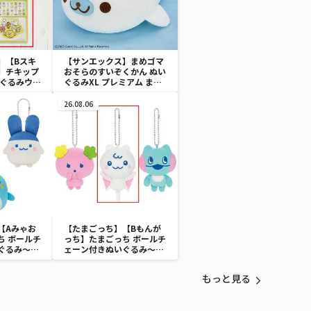
】【Bスキ
【サンエックス】まめゴマ
】チキップ
おそらのすいぞくかん ぬい
いぐるみウォ
ぐるみXL プレミアム まめ
ゴマ
26.08.06
【Aみゃお
【たまごっち】【Bもんが
ち ボールチ
っち】たまごっち ボールチ
ぐるみ～
ェーン付きぬいぐるみ～
aradise～
Tamagotchi Paradise～
vol.3
もっと見る