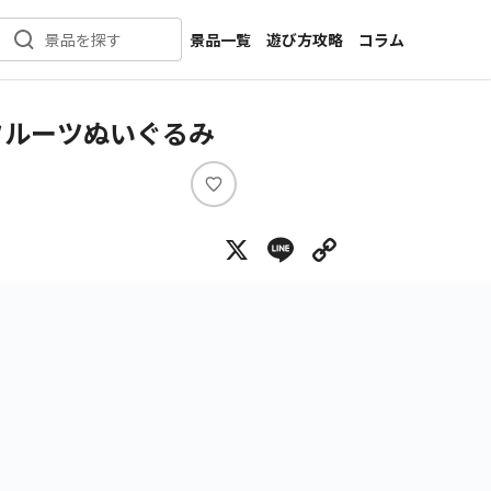
景品一覧
遊び方攻略
コラム
景品を探す
新着景品
インタビュー
カテゴリ一覧
ニュース
フルーツぬいぐるみ
作品名一覧
店舗
メーカー一覧
開発
い
い
攻略
X
Line
Copy Lin
ね
プライズ
イベント
キャラ特集