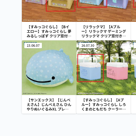
【すみっコぐらし】【Bイ
【リラックマ】【Aブル
エロー】すみっコぐらし 夢
ー】リラックマ ゲーミング
みるしっぽず クリア窓付き
リラックマ クリア窓付き収
収納ボックス
納ボックス
23.06.07
26.07.30
【サンエックス】【じんべ
【すみっコぐらし】【Aブ
えさん】じんべえさん ひん
ルー】すみっコぐらし しろ
やりぬいぐるみXL プレミ
くまのともだち クーラーボ
アム Part3
ックス