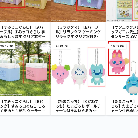
【すみっコぐらし】【Aパ
【リラックマ】【Bパープ
【サンエックス
ープル】すみっコぐらし 夢
ル】リラックマ ゲーミング
ップガエル先生
みるしっぽず クリア窓付き
リラックマ クリア窓付き収
ダンサーズ ぬ
収納ボックス
納ボックス
ールポケット
26.07.30
26.08.06
26.08.06
【すみっコぐらし】【Bピ
【たまごっち】【Cかわず
【たまごっち】
ンク】すみっコぐらし しろ
っち】たまごっち ボールチ
っち】たまごっ
くまのともだち クーラーボ
ェーン付きぬいぐるみ～
ェーン付きぬい
ックス
Tamagotchi Paradise～
Tamagotchi P
vol.3
vol.2-R