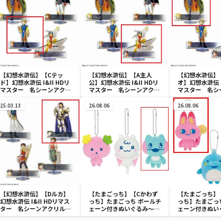
【幻想水滸伝】【Cテッ
【幻想水滸伝】【A主人
【幻想水滸伝】
ド】幻想水滸伝 I&II HDリ
公】幻想水滸伝 I&II HDリ
オ】幻想水滸伝 I
マスター 名シーンアクリ
マスター 名シーンアクリ
マスター 名シ
ルスタンドVol.1
ルスタンドVol.1
ルスタンドVol.
25.03.13
26.08.06
26.08.06
【幻想水滸伝】【Dルカ】
【たまごっち】【Cかわず
【たまごっち】
幻想水滸伝 I&II HDリマス
っち】たまごっち ボールチ
っち】たまごっ
ター 名シーンアクリルス
ェーン付きぬいぐるみ～
ェーン付きぬい
タンドVol.2
Tamagotchi Paradise～
Tamagotchi P