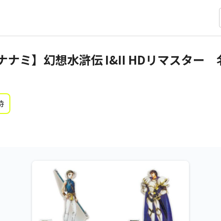
ナミ】幻想水滸伝 I&II HDリマスター
時