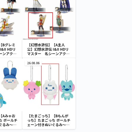
【Bグレミ
【幻想水滸伝】【A主人
&II HDリ
公】幻想水滸伝 I&II HDリ
ーンアクリ
マスター 名シーンアクリ
1
ルスタンドVol.2
26.08.06
【Aみゃお
【たまごっち】【Bもんが
ち ボールチ
っち】たまごっち ボールチ
ぐるみ～
ェーン付きぬいぐるみ～
aradise～
Tamagotchi Paradise～