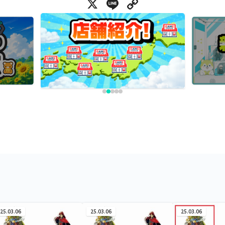
X
Line
Copy Link
25.03.06
25.03.06
25.03.06