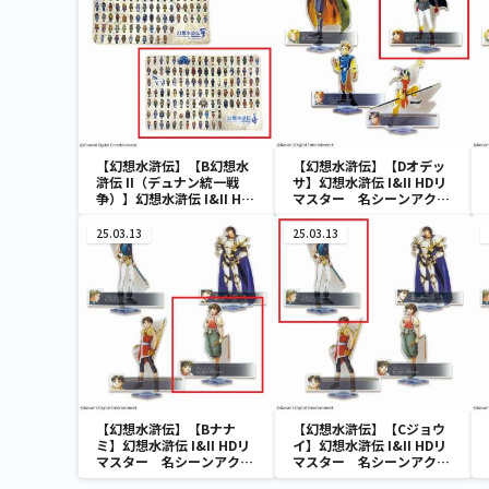
【幻想水滸伝】【B幻想水
【幻想水滸伝】【Dオデッ
滸伝 II（デュナン統一戦
サ】幻想水滸伝 I&II HDリ
争）】幻想水滸伝 I&II HD
マスター 名シーンアクリ
リマスター 108星BIGブ
ルスタンドVol.1
ランケット
25.03.13
25.03.13
【幻想水滸伝】【Bナナ
【幻想水滸伝】【Cジョウ
ミ】幻想水滸伝 I&II HDリ
イ】幻想水滸伝 I&II HDリ
マスター 名シーンアクリ
マスター 名シーンアクリ
ルスタンドVol.2
ルスタンドVol.2