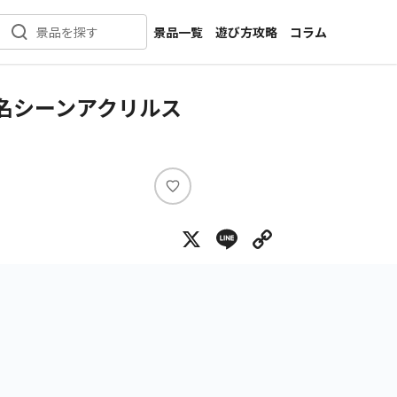
景品一覧
遊び方攻略
コラム
景品を探す
新着景品
インタビュー
カテゴリ一覧
ニュース
 名シーンアクリルス
作品名一覧
店舗
メーカー一覧
開発
攻略
い
プライズ
い
X
Line
Copy Lin
ね
イベント
キャラ特集