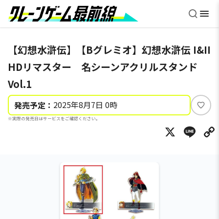
【幻想水滸伝】【Bグレミオ】幻想水滸伝 I&II
HDリマスター 名シーンアクリルスタンド
Vol.1
2025年8月7日 0時
発売予定：
い
※実際の発売日はサービスをご確認ください。
い
X
Li
ね