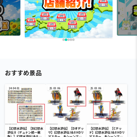
おすすめ景品
24.04.01
25.03.06
25.03.06
【幻想水滸伝】【B幻想水
【幻想水滸伝】【Dオデッ
【幻想水滸伝】【Cテッ
滸伝 II（デュナン統一戦
サ】幻想水滸伝 I&II HDリ
ド】幻想水滸伝 I&II HDリ
争）】幻想水滸伝 I&II HD
マスター 名シーンアク
マスター 名シーンアク