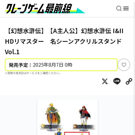
【幻想水滸伝】【A主人公】幻想水滸伝 I&II
HDリマスター 名シーンアクリルスタンド
Vol.1
2025年8月7日 0時
発売予定：
い
※実際の発売日はサービスをご確認ください。
い
X
Li
ね