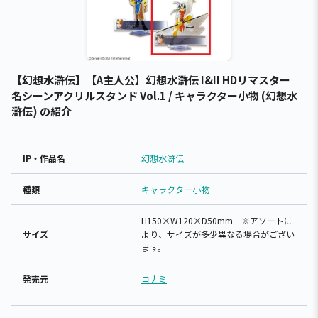
【幻想水滸伝】【A主人公】幻想水滸伝 I&II HDリマスター
名シーンアクリルスタンド Vol.1 / キャラクター小物 (幻想水
滸伝) の紹介
IP・作品名
幻想水滸伝
種類
キャラクター小物
H150×W120×D50mm ※アソートに
サイズ
より、サイズが多少異なる場合がござい
ます。
発売元
コナミ