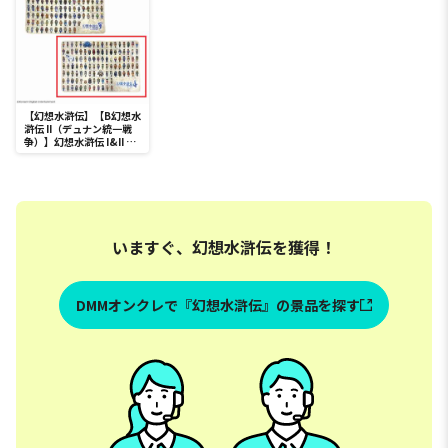
【幻想水滸伝】【B幻想水
滸伝 II（デュナン統一戦
争）】幻想水滸伝 I&II HD
リマスター 108星BIGブ
ランケット
いますぐ、幻想水滸伝を獲得！
DMMオンクレで『幻想水滸伝』の景品を探す