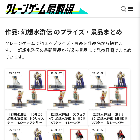
作品:
幻想水滸伝
のプライズ・景品まとめ
クレーンゲームで狙えるプライズ・景品を作品名から探せま
す。 幻想水滸伝の最新景品から過去景品まで発売日順でまとめ
ています。
25.08.07
25.08.07
25.08.07
【幻想水滸伝】【Dルカ】
【幻想水滸伝】【Cジョウ
【幻想水滸伝】【Bナナ
幻想水滸伝 I&II HDリマス
イ】幻想水滸伝 I&II HDリ
ミ】幻想水滸伝 I&II HDリ
ター 名シーンアクリル
マスター 名シーンアク
マスター 名シーンアク
スタンド Vol.2
リルスタンド Vol.2
リルスタンド Vol.2
25.08.07
25.08.07
25.08.07