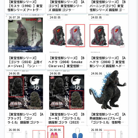
【東宝怪獣シリーズ】
【東宝怪獣シリーズ】【A
【東宝怪獣シリーズ】【B
【モスラ（1996）】東宝
ゴジラ】東宝怪獣シリー
バーニングゴジラ】東宝
怪獣シリーズ アートヴィ
ズ 鎮座獣 ゴジラ
怪獣シリーズ 鎮座獣 ゴジ
ネット モスラ（1996）
（1995）
ラ（1995）
26.07.28
24.03.05
24.03.05
【東宝怪獣シリーズ】
【東宝怪獣シリーズ】【B
【東宝怪獣シリーズ】【A
【ゴジラ（2016）上陸イ
ヘドラ（2004）Smoke
ヘドラ（2004）】東宝怪
メージver.】『シン・ゴ
Clear ver.】東宝怪獣シ
獣シリーズ 鎮座獣 ヘドラ
ジラ』 アートヴィネット
リーズ 鎮座獣 ヘドラ
（2004）
ゴジラ（2016）第4形態
24.06.05
（2004）
24.06.05
24.06.06
上陸イメージver.
【東宝怪獣シリーズ】【A
【東宝怪獣シリーズ】【B
【東宝怪獣シリーズ】【A
ブラック】『ゴジ
カーキ】『ゴジラ-1.0』
熱線放射ver.(ブルー)】
ラ-1.0』 鎮座獣 ゴジラ
鎮座獣 ゴジラ（2023）
『ゴジラ-1.0』 怪獣咆哮
（2023）ver.2
ver.2
撃 ゴジラ（2023） ver.2
26.08.06
26.08.06
26.08.06