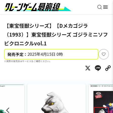
【東宝怪獣シリーズ】【Dメカゴジラ
（1993）】東宝怪獣シリーズ ゴジラミニソフ
ビクロニクルvol.1
2025年4月15日 0時
発売予定：
い
※実際の発売日はサービスをご確認ください。
い
X
Li
ね