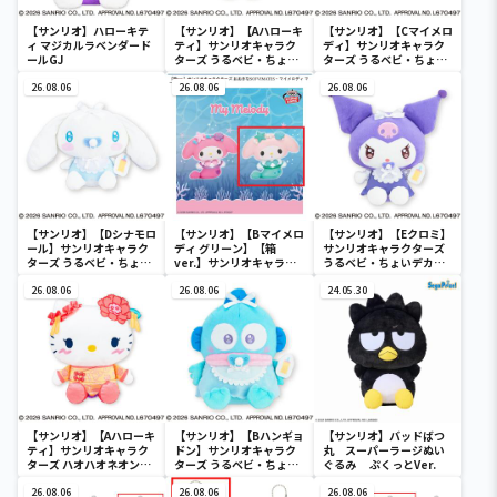
【サンリオ】ハローキテ
【サンリオ】【Aハローキ
【サンリオ】【Cマイメロ
ィ マジカルラベンダード
ティ】サンリオキャラク
ディ】サンリオキャラク
ールGJ
ターズ うるベビ・ちょい
ターズ うるベビ・ちょい
デカドール
デカドール
26.08.06
26.08.06
26.08.06
【サンリオ】【Dシナモロ
【サンリオ】【Bマイメロ
【サンリオ】【Eクロミ】
ール】サンリオキャラク
ディ グリーン】【箱
サンリオキャラクターズ
ターズ うるベビ・ちょい
ver.】サンリオキャラク
うるベビ・ちょいデカド
デカドール
ターズ おおきな
ール
26.08.06
SOFVIMATES～マイメロ
26.08.06
24.05.30
ディ マーメイドver. ～
【サンリオ】【Aハローキ
【サンリオ】【Bハンギョ
【サンリオ】バッドばつ
ティ】サンリオキャラク
ドン】サンリオキャラク
丸 スーパーラージぬい
ターズ ハオハオネオンタ
ターズ うるベビ・ちょい
ぐるみ ぷくっとVer.
ウンドールBIGタイプ1
デカドール
26.08.06
26.08.06
26.08.06