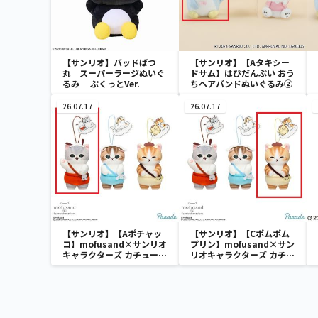
【サンリオ】バッドばつ
【サンリオ】【Aタキシー
丸 スーパーラージぬいぐ
ドサム】はぴだんぶい おう
るみ ぷくっとVer.
ちヘアバンドぬいぐるみ②
26.07.17
26.07.17
【サンリオ】【Aポチャッ
【サンリオ】【Cポムポム
コ】mofusand×サンリオ
プリン】mofusand×サン
キャラクターズ カチューシ
リオキャラクターズ カチュ
ャマスコット②
ーシャマスコット②