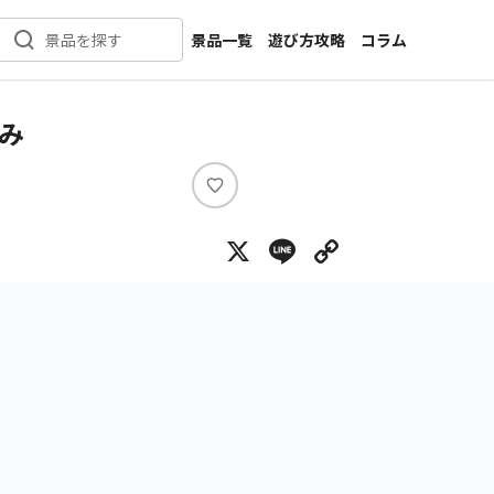
景品一覧
遊び方攻略
コラム
景品を探す
新着景品
インタビュー
カテゴリ一覧
ニュース
み
作品名一覧
店舗
メーカー一覧
開発
い
い
攻略
X
Line
Copy Lin
ね
プライズ
イベント
キャラ特集