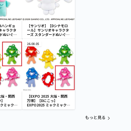
Bハンギョ
【サンリオ】【Dシナモロ
キャラクタ
ール】サンリオキャラクタ
ードぬいぐる
ーズ スタンダードぬいぐる
スケース
みリール付きパスケース
26.08.05
 大阪・関西
【EXPO 2025 大阪・関西
い】
万博】【Dにこっ】
ミャクミャク
EXPO2025 ミャクミャク
付きぬいぐ
カラフルゴム紐付きぬいぐ
るみ
もっと見る