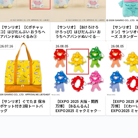
【サンリオ】【Cポチャッ
【サンリオ】【Bけろけろ
【サンリオ】【
コ】はぴだんぶい おうちヘ
けろっぴ】はぴだんぶい お
ドン】サンリオ
アバンドぬいぐるみ②
うちヘアバンドぬいぐるみ
ーズ スタンダ
②
みリール付きパ
26.07.16
26.08.05
26.08.05
【サンリオ】ぐでたま 保冷
【EXPO 2025 大阪・関西
【EXPO 2025
ポケット付き2段トートバ
万博】【Bるんるん】
万博】【Cわー
ッグ
EXPO2025 ミャクミャク
EXPO2025 
カラフルゴム紐付きぬいぐ
カラフルゴム紐
るみ
るみ