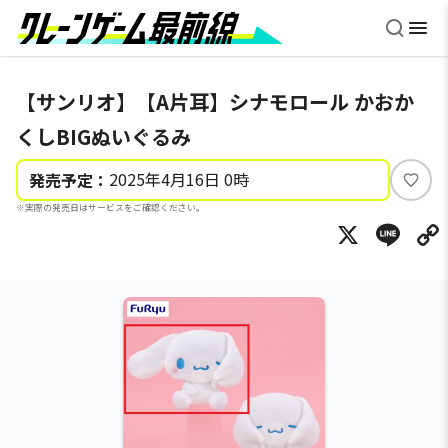
【サンリオ】【A片耳】シナモロール かおか
くしBIGぬいぐるみ
2025年4月16日 0時
発売予定：
い
※実際の発売日はサービスをご確認ください。
い
X
Li
ね