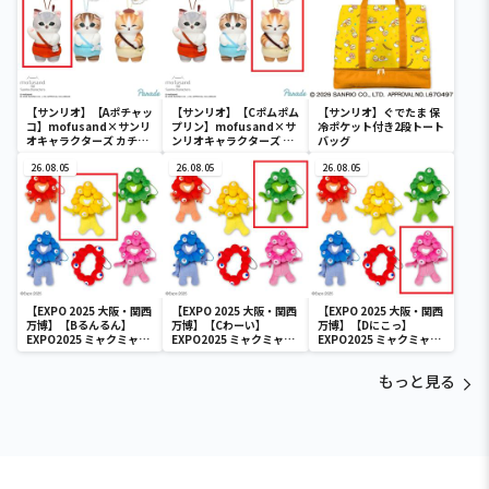
【サンリオ】【Aポチャッ
【サンリオ】【Cポムポム
【サンリオ】ぐでたま 保
コ】mofusand×サンリ
プリン】mofusand×サ
冷ポケット付き2段トート
オキャラクターズ カチュ
ンリオキャラクターズ カ
バッグ
ーシャマスコット②
チューシャマスコット②
26.08.05
26.08.05
26.08.05
【EXPO 2025 大阪・関西
【EXPO 2025 大阪・関西
【EXPO 2025 大阪・関西
万博】【Bるんるん】
万博】【Cわーい】
万博】【Dにこっ】
EXPO2025 ミャクミャク
EXPO2025 ミャクミャク
EXPO2025 ミャクミャク
カラフルゴム紐付きぬい
カラフルゴム紐付きぬい
カラフルゴム紐付きぬい
ぐるみ
ぐるみ
ぐるみ
もっと見る