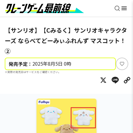
【サンリオ】【Cみるく】サンリオキャラクタ
ーズ ならべてどーみぃふれんず マスコット！
②
2025年8月5日 0時
発売予定：
い
※実際の発売日はサービスをご確認ください。
い
X
Li
ね