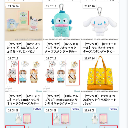
み②
24.06.04
26.07.16
26.07.16
【サンリオ】【Bけろけろ
【サンリオ】【Bハンギョ
【サンリオ】【Dシナモロ
けろっぴ】はぴだんぶい
ドン】サンリオキャラク
ール】サンリオキャラク
おうちヘアバンドぬいぐ
ターズ スタンダードぬい
ターズ スタンダードぬい
るみ②
ぐるみリール付きパスケ
ぐるみリール付きパスケ
26.07.17
ース
26.07.17
ース
26.07.16
【サンリオ】【Aポチャッ
【サンリオ】【Cポムポム
【サンリオ】ぐでたま 保
コ】mofusand×サンリ
プリン】mofusand×サ
冷ポケット付き2段トート
オキャラクターズ カチュ
ンリオキャラクターズ カ
バッグ
ーシャマスコット②
チューシャマスコット②
26.08.05
26.08.05
26.08.05