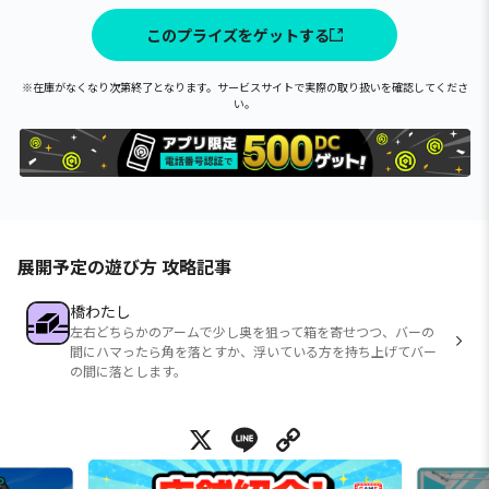
このプライズをゲットする
※在庫がなくなり次第終了となります。サービスサイトで実際の取り扱いを確認してくださ
い。
展開予定の遊び方 攻略記事
橋わたし
左右どちらかのアームで少し奥を狙って箱を寄せつつ、バーの
間にハマったら角を落とすか、浮いている方を持ち上げてバー
の間に落とします。
X
Line
Copy Link