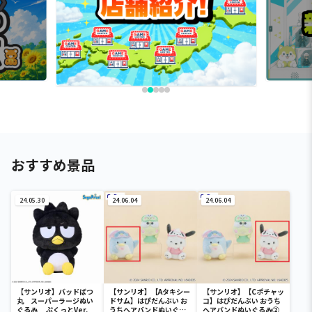
おすすめ景品
24.05.30
24.06.04
24.06.04
【サンリオ】バッドばつ
【サンリオ】【Aタキシー
【サンリオ】【Cポチャッ
丸 スーパーラージぬい
ドサム】はぴだんぶい お
コ】はぴだんぶい おうち
ぐるみ ぷくっとVer.
うちヘアバンドぬいぐる
ヘアバンドぬいぐるみ②