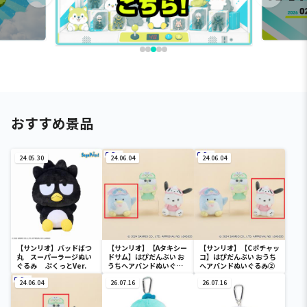
おすすめ景品
24.05.30
24.06.04
24.06.04
【サンリオ】バッドばつ
【サンリオ】【Aタキシー
【サンリオ】【Cポチャッ
丸 スーパーラージぬい
ドサム】はぴだんぶい お
コ】はぴだんぶい おうち
ぐるみ ぷくっとVer.
うちヘアバンドぬいぐる
ヘアバンドぬいぐるみ②
み②
24.06.04
26.07.16
26.07.16