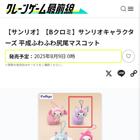
【サンリオ】【Bクロミ】サンリオキャラクタ
ーズ 平成ふわふわ尻尾マスコット
2025年8月9日 0時
発売予定：
い
※実際の発売日はサービスをご確認ください。
い
X
Li
ね