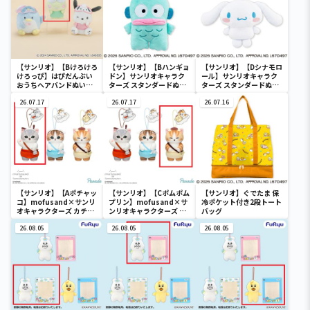
【サンリオ】【Bけろけろ
【サンリオ】【Bハンギョ
【サンリオ】【Dシナモロ
けろっぴ】はぴだんぶい
ドン】サンリオキャラク
ール】サンリオキャラク
おうちヘアバンドぬいぐ
ターズ スタンダードぬい
ターズ スタンダードぬい
るみ②
ぐるみリール付きパスケ
ぐるみリール付きパスケ
26.07.17
ース
26.07.17
ース
26.07.16
【サンリオ】【Aポチャッ
【サンリオ】【Cポムポム
【サンリオ】ぐでたま 保
コ】mofusand×サンリ
プリン】mofusand×サ
冷ポケット付き2段トート
オキャラクターズ カチュ
ンリオキャラクターズ カ
バッグ
ーシャマスコット②
チューシャマスコット②
26.08.05
26.08.05
26.08.05