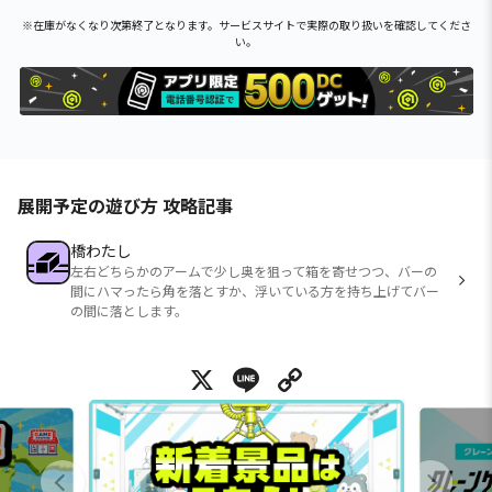
※在庫がなくなり次第終了となります。サービスサイトで実際の取り扱いを確認してくださ
い。
展開予定の遊び方 攻略記事
橋わたし
左右どちらかのアームで少し奥を狙って箱を寄せつつ、バーの
間にハマったら角を落とすか、浮いている方を持ち上げてバー
の間に落とします。
X
Line
Copy Link