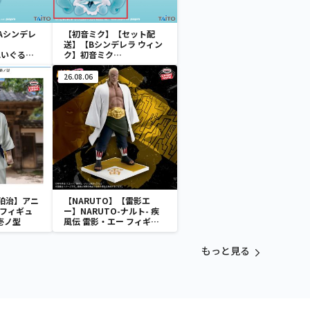
Aシンデレ
【初音ミク】【セット配
送】【Bシンデレラ ウィン
 ぬいぐるみ
ク】初音ミク
wonderland ぬいぐるみ
vol.4
26.08.06
狛治】アニ
【NARUTO】【雷影エ
 フィギュ
ー】NARUTO-ナルト- 疾
壱ノ型
風伝 雷影・エー フィギュ
ア～五影集結…!!～
もっと見る