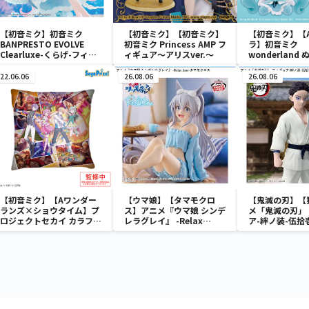
【初音ミク】初音ミク
【初音ミク】【初音ミク】
【初音ミク】【
BANPRESTO EVOLVE
初音ミク Princess AMP フ
ラ】初音ミク
Clearluxe-くらげ-フィギ
ィギュア～アリスver.～
wonderland
ュア
vol.4
22.06.06
26.08.06
26.08.06
【初音ミク】【Aワンダー
【ウマ娘】【タマモクロ
【鬼滅の刃】【
ランズ×ショウタイム】プ
ス】アニメ『ウマ娘 シンデ
メ「鬼滅の刃」
ロジェクトセカイ カラフル
レラグレイ』 -Relax
ア-絆ノ装-伍拾
ステージ！ feat. 初音ミク
time-タマモクロス
クッションVol.2