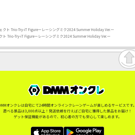
io-Try-iT Figureーレーシングミク2024 Summer Holiday Ver.ー
-Try-iT Figureーレーシングミク2024 Summer Holiday Ver.ー
DMMオンクレは自宅にて24時間オンラインクレーンゲームが楽しめるサービスです
遊べる景品は3,000点以上！発送依頼を行えばご自宅に獲得した景品をお届け！
ゲット保証機能があるので、初心者の方でも安心して楽しめます。