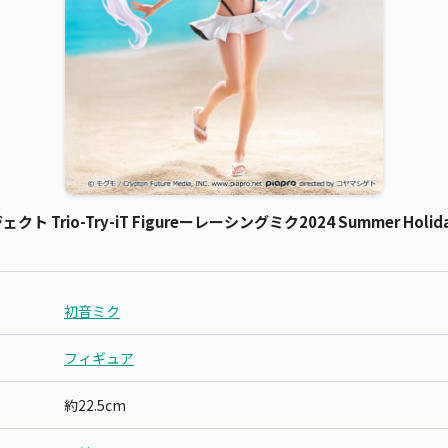
rio-Try-iT Figureーレーシングミク2024 Summer Holida
初音ミク
フィギュア
約22.5cm