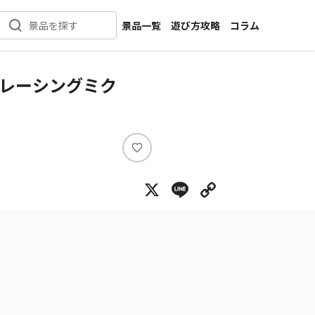
景品一覧
遊び方攻略
コラム
景品を探す
新着景品
インタビュー
カテゴリ一覧
ニュース
reーレーシングミク
作品名一覧
店舗
メーカー一覧
開発
攻略
い
プライズ
い
X
Line
Copy Lin
ね
イベント
キャラ特集