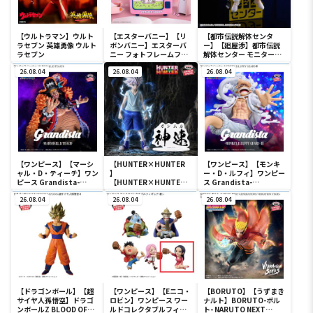
【ウルトラマン】ウルト
【エスターバニー】【リ
【都市伝説解体センタ
ラセブン 英雄勇像 ウルト
ボンバニー】エスターバ
ー】【廻屋渉】都市伝説
ラセブン
ニー フォトフレームフィ
解体センター モニタート
ギュア
ップフィギュア-廻屋渉-
26.08.04
26.08.04
26.08.04
【ワンピース】【マーシ
【HUNTER×HUNTER
【ワンピース】【モンキ
ャル・D・ティーチ】ワン
】
ー・D・ルフィ】ワンピー
ピース Grandista-
【HUNTER×HUNTER
ス Grandista-
MARSHALL.D.TEACH-
キルア】
MONKEY.D.LUFFY
26.08.04
HUNTER×HUNTER
26.08.04
GEAR5-Ⅲ
26.08.04
HUNTING ARCHIVES キ
ルア 神速
【ドラゴンボール】【超
【ワンピース】【Eニコ・
【BORUTO】【うずまき
サイヤ人孫悟空】ドラゴ
ロビン】ワンピース ワー
ナルト】BORUTO-ボル
ンボールZ BLOOD OF
ルドコレクタブルフィギ
ト- NARUTO NEXT