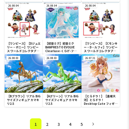
SAIYANS-超サイヤ人孫悟
ュア-宴1-
GENERATIONS
空-Ⅱ
26.08.04
26.08.04
VIBRATION STARS-
26.08.04
UZUMAKI NARUTO-Ⅲ
【ワンピース】【Dジュエ
【初音ミク】初音ミク
【ワンピース】【Cモンキ
リー・ボニー】ワンピー
BANPRESTO EVOLVE
ー・D・ルフィ】ワンピー
ス ワールドコレクタブル
Clearluxe-くらげ-フィ
ス ワールドコレクタブル
フィギュア-宴1-
ギュア
フィギュア-宴1-
26.08.03
26.08.03
26.07.31
【Bブラウン】リアル BIG
【Aグリーン】リアル BIG
【とらドラ！】【逢坂大
サイズフィギュア カマキ
サイズフィギュア カマキ
河】とらドラ！
リ2.5
リ2.5
Desktop Cute フィギュ
ア 逢坂大河～タイガー水
着ver.～
1
2
3
4
5