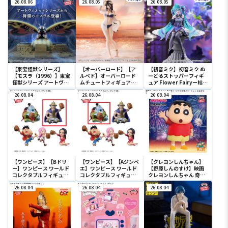
26.08.06
プ＆バクドッグ＆オール
26.08.05
プ＆バクドッグ＆オール
26.08.05
マイゴート～
マイゴート～
【東宝怪獣シリーズ】
【オーバーロード】【ア
【初音ミク】初音ミク ぬ
【モスラ（1996）】東宝
ルベド】オーバーロード
ーどるストッパーフィギ
怪獣シリーズ アートヴィ
ムチュートフィギュアー
ュア Flower Fairyー桔梗
ネット モスラ（1996）
アルベド・aqua ver.ー
ー
26.08.04
26.08.04
26.08.04
【ワンピース】【Bドリ
【ワンピース】【Aジンベ
【クレヨンしんちゃん】
ー】ワンピース ワールド
エ】ワンピース ワールド
【野原しんのすけ】映画
コレクタブルフィギュア-
コレクタブルフィギュア-
クレヨンしんちゃん 奇々
宴1-
宴1-
怪々！オラの妖怪バケ～
26.08.04
26.08.04
ション おおきな
26.08.04
SOFVIMATES～野原しん
のすけ～