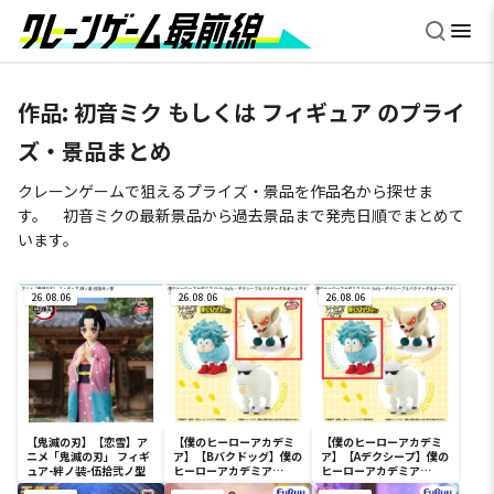
作品: 初音ミク もしくは フィギュア のプライ
ズ・景品まとめ
クレーンゲームで狙えるプライズ・景品を作品名から探せま
す。 初音ミクの最新景品から過去景品まで発売日順でまとめて
います。
26.08.06
26.08.06
26.08.06
【鬼滅の刃】【恋雪】ア
【僕のヒーローアカデミ
【僕のヒーローアカデミ
ニメ「鬼滅の刃」 フィギ
ア】【Bバクドッグ】僕の
ア】【Aデクシープ】僕の
ュア-絆ノ装-伍拾弐ノ型
ヒーローアカデミア
ヒーローアカデミア
Fluffy Puffy～デクシー
Fluffy Puffy～デクシー