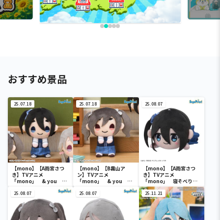
おすすめ景品
25.07.18
25.07.18
25.08.07
【mono】【A雨宮さつ
【mono】【B霧山ア
【mono】【A雨宮さつ
き】TVアニメ
ン】TVアニメ
き】TVアニメ
「mono」 & you マ
「mono」 & you マ
「mono」 寝そべり
スコット（EX）
スコット（EX）
ぬいぐるみ（EX）
25.08.07
25.08.07
25.11.21