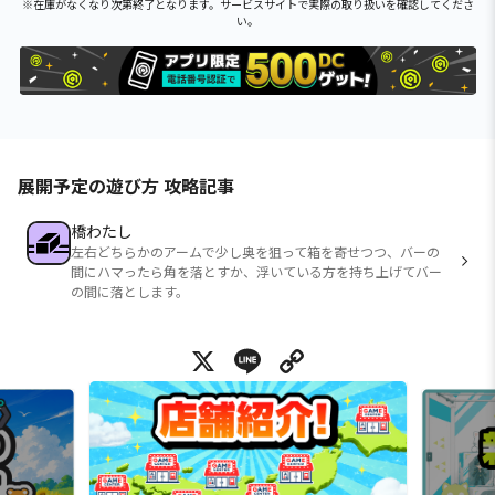
※在庫がなくなり次第終了となります。サービスサイトで実際の取り扱いを確認してくださ
い。
展開予定の遊び方 攻略記事
橋わたし
左右どちらかのアームで少し奥を狙って箱を寄せつつ、バーの
間にハマったら角を落とすか、浮いている方を持ち上げてバー
の間に落とします。
X
Line
Copy Link