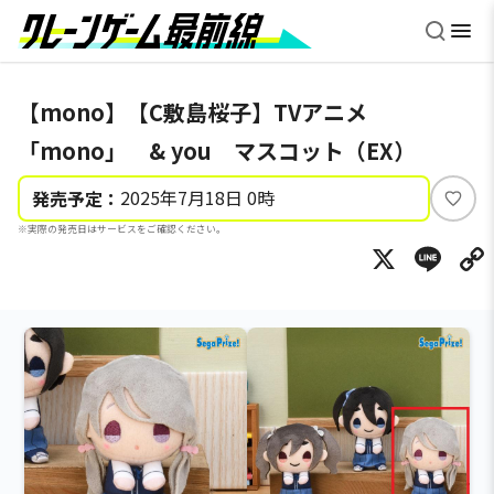
【mono】【C敷島桜子】TVアニメ
「mono」 & you マスコット（EX）
2025年7月18日 0時
発売予定：
い
※実際の発売日はサービスをご確認ください。
い
X
Li
ね