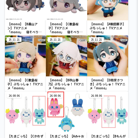
【mono】【B霧山ア
【mono】【C敷島桜
【mono】【A駒田華子】
ン】TVアニメ
子】TVアニメ
ぷちっしゅ！ TVアニメ
「mono」 寝そべり
「mono」 寝そべり
「mono」
ぬいぐるみ（EX）
ぬいぐるみ（EX）
25.11.21
25.11.21
25.11.21
【mono】【C敷島桜
【mono】【B秋山春
【mono】【D雨宮さつ
子】ぷちっしゅ！ TVアニ
乃】ぷちっしゅ！ TVアニ
き】ぷちっしゅ！ TVアニ
メ「mono」
メ「mono」
メ「mono」
26.08.06
26.08.06
26.08.06
【たまごっち】【Cかわず
【たまごっち】【Aみゃお
【たまごっち】【Bもんが