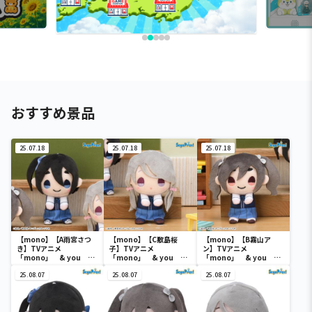
おすすめ景品
25.07.18
25.07.18
25.07.18
【mono】【A雨宮さつ
【mono】【C敷島桜
【mono】【B霧山ア
き】TVアニメ
子】TVアニメ
ン】TVアニメ
「mono」 & you マ
「mono」 & you マ
「mono」 & you マ
スコット（EX）
スコット（EX）
スコット（EX）
25.08.07
25.08.07
25.08.07