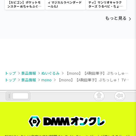
【カビゴン】ポケットモ
ィ マジカルラベンダード
ティ】サンリオキャラク
ンスター めちゃもふぐっ
ールGJ
ターズ うるベビ・ちょい
と ほっこりいやされぬい
デカドール
ぐるみ～カビゴン～
もっと見る
トップ
景品情報
ぬいぐるみ
【mono】【A駒田華子】ぷちっしゅ！ TVアニメ「mono」
トップ
景品情報
mono
【mono】【A駒田華子】ぷちっしゅ！ TVアニメ「mono」