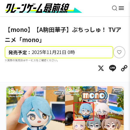
【mono】【A駒田華子】ぷちっしゅ！ TVア
ニメ「mono」
2025年11月21日 0時
発売予定：
い
※実際の発売日はサービスをご確認ください。
い
X
Li
ね