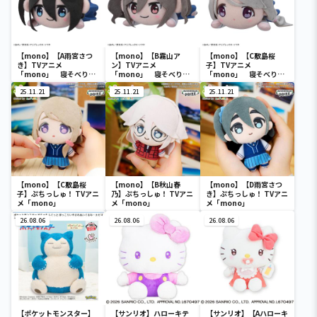
【mono】【A雨宮さつ
【mono】【B霧山ア
【mono】【C敷島桜
き】TVアニメ
ン】TVアニメ
子】TVアニメ
「mono」 寝そべり
「mono」 寝そべり
「mono」 寝そべり
ぬいぐるみ（EX）
ぬいぐるみ（EX）
ぬいぐるみ（EX）
25.11.21
25.11.21
25.11.21
【mono】【C敷島桜
【mono】【B秋山春
【mono】【D雨宮さつ
子】ぷちっしゅ！ TVアニ
乃】ぷちっしゅ！ TVアニ
き】ぷちっしゅ！ TVアニ
メ「mono」
メ「mono」
メ「mono」
26.08.06
26.08.06
26.08.06
【ポケットモンスター】
【サンリオ】ハローキテ
【サンリオ】【Aハローキ