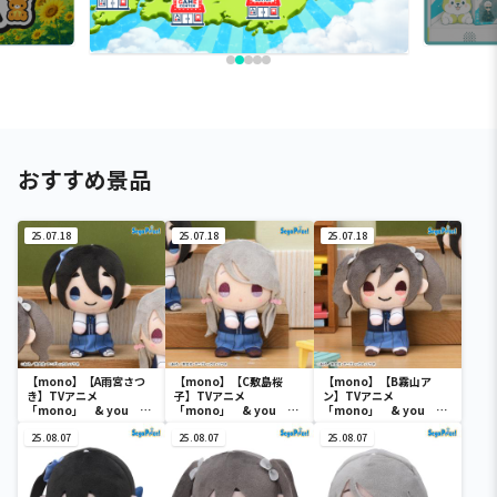
おすすめ景品
25.07.18
25.07.18
25.07.18
【mono】【A雨宮さつ
【mono】【C敷島桜
【mono】【B霧山ア
き】TVアニメ
子】TVアニメ
ン】TVアニメ
「mono」 & you マ
「mono」 & you マ
「mono」 & you マ
スコット（EX）
スコット（EX）
スコット（EX）
25.08.07
25.08.07
25.08.07