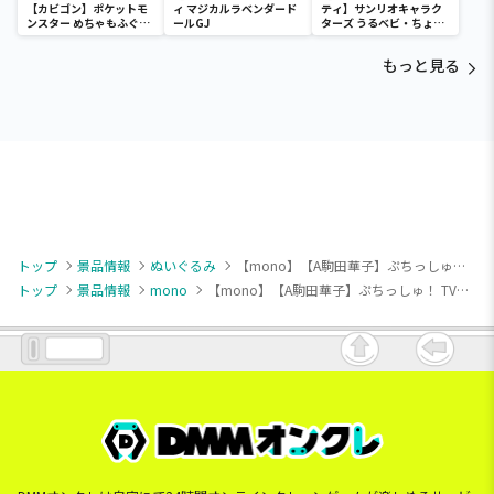
【カビゴン】ポケットモ
ィ マジカルラベンダード
ティ】サンリオキャラク
ンスター めちゃもふぐっ
ールGJ
ターズ うるベビ・ちょい
と ほっこりいやされぬい
デカドール
ぐるみ～カビゴン～
もっと見る
トップ
景品情報
ぬいぐるみ
【mono】【A駒田華子】ぷちっしゅ！ TVアニメ「mono」
トップ
景品情報
mono
【mono】【A駒田華子】ぷちっしゅ！ TVアニメ「mono」