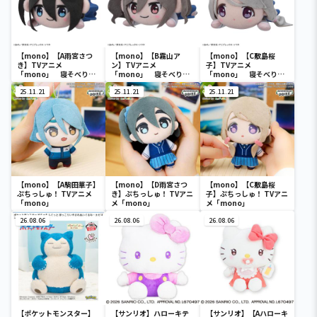
【mono】【A雨宮さつ
【mono】【B霧山ア
【mono】【C敷島桜
き】TVアニメ
ン】TVアニメ
子】TVアニメ
「mono」 寝そべり
「mono」 寝そべり
「mono」 寝そべり
ぬいぐるみ（EX）
ぬいぐるみ（EX）
ぬいぐるみ（EX）
25.11.21
25.11.21
25.11.21
【mono】【A駒田華子】
【mono】【D雨宮さつ
【mono】【C敷島桜
ぷちっしゅ！ TVアニメ
き】ぷちっしゅ！ TVアニ
子】ぷちっしゅ！ TVアニ
「mono」
メ「mono」
メ「mono」
26.08.06
26.08.06
26.08.06
【ポケットモンスター】
【サンリオ】ハローキテ
【サンリオ】【Aハローキ