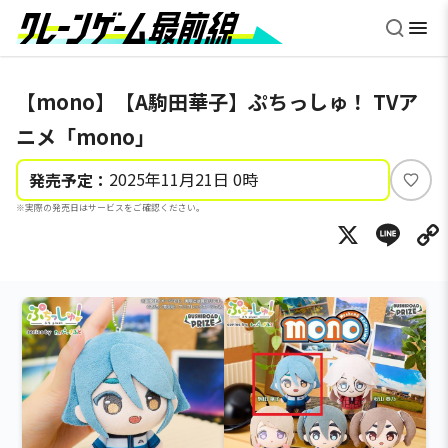
【mono】【A駒田華子】ぷちっしゅ！ TVア
ニメ「mono」
2025年11月21日 0時
発売予定：
い
※実際の発売日はサービスをご確認ください。
い
X
Li
ね