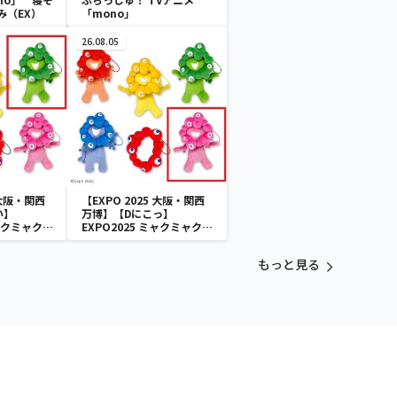
み（EX）
「mono」
26.08.05
 大阪・関西
【EXPO 2025 大阪・関西
い】
万博】【Dにこっ】
ミャクミャク
EXPO2025 ミャクミャク
付きぬいぐ
カラフルゴム紐付きぬいぐ
るみ
もっと見る