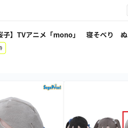
桜子】TVアニメ「mono」 寝そべり ぬ
時