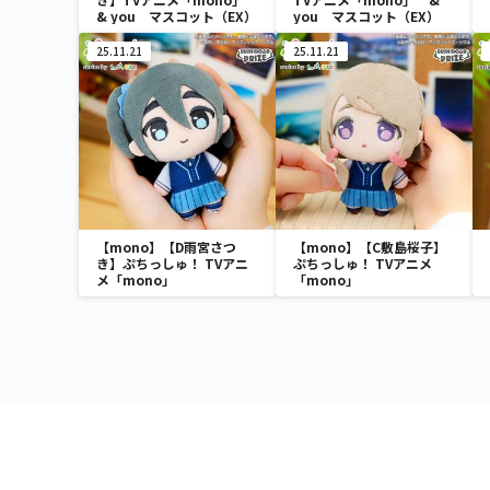
& you マスコット（EX）
you マスコット（EX）
25.11.21
25.11.21
【mono】【D雨宮さつ
【mono】【C敷島桜子】
き】ぷちっしゅ！ TVアニ
ぷちっしゅ！ TVアニメ
メ「mono」
「mono」