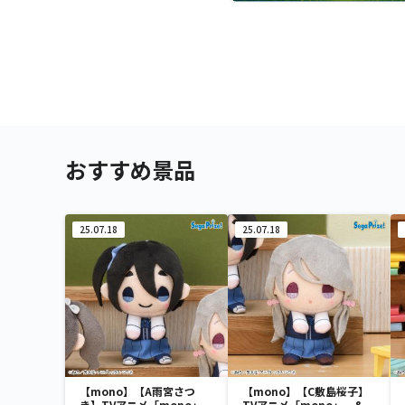
おすすめ景品
25.07.18
25.07.18
【mono】【A雨宮さつ
【mono】【C敷島桜子】
き】TVアニメ「mono」
TVアニメ「mono」 &