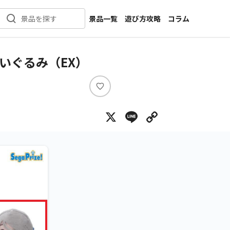
景品一覧
遊び方攻略
コラム
景品を探す
新着景品
インタビュー
カテゴリ一覧
ニュース
いぐるみ（EX）
作品名一覧
店舗
メーカー一覧
開発
い
い
攻略
X
Line
Copy Lin
ね
プライズ
イベント
キャラ特集