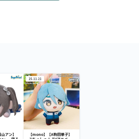
25.11.21
霧山アン】
【mono】【A駒田華子】
no」 寝そ
ぷちっしゅ！ TVアニメ