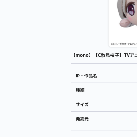
【mono】【C敷島桜子】TVアニ
IP・作品名
種類
サイズ
発売元