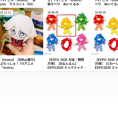
you マスコット（EX）
寝そべり ぬいぐるみ
べり ぬいぐる
（EX）
25.11.21
26.08.05
26.08.05
【mono】【B秋山春乃】
【EXPO 2025 大阪・関西
【EXPO 2025
ぷちっしゅ！ TVアニメ
万博】【Bるんるん】
万博】【Cわー
「mono」
EXPO2025 ミャクミャク
EXPO2025 
カラフルゴム紐付きぬいぐ
カラフルゴム紐
るみ
るみ