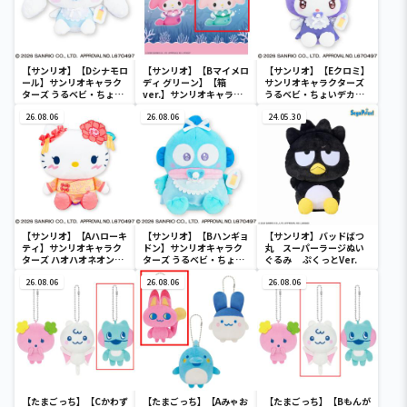
【サンリオ】【Dシナモロ
【サンリオ】【Bマイメロ
【サンリオ】【Eクロミ】
ール】サンリオキャラク
ディ グリーン】【箱
サンリオキャラクターズ
ターズ うるベビ・ちょい
ver.】サンリオキャラク
うるベビ・ちょいデカド
デカドール
ターズ おおきな
ール
26.08.06
SOFVIMATES～マイメロ
26.08.06
24.05.30
ディ マーメイドver. ～
【サンリオ】【Aハローキ
【サンリオ】【Bハンギョ
【サンリオ】バッドばつ
ティ】サンリオキャラク
ドン】サンリオキャラク
丸 スーパーラージぬい
ターズ ハオハオネオンタ
ターズ うるベビ・ちょい
ぐるみ ぷくっとVer.
ウンドールBIGタイプ1
デカドール
26.08.06
26.08.06
26.08.06
【たまごっち】【Cかわず
【たまごっち】【Aみゃお
【たまごっち】【Bもんが