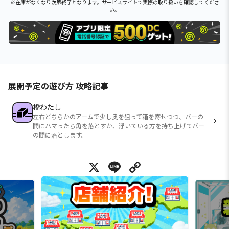
※在庫がなくなり次第終了となります。サービスサイトで実際の取り扱いを確認してくださ
い。
展開予定の遊び方 攻略記事
橋わたし
左右どちらかのアームで少し奥を狙って箱を寄せつつ、バーの
間にハマったら角を落とすか、浮いている方を持ち上げてバー
の間に落とします。
X
Line
Copy Link