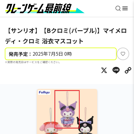
【サンリオ】【Bクロミ(パープル)】マイメロ
ディ・クロミ 浴衣マスコット
2025年7月5日 0時
発売予定：
い
※実際の発売日はサービスをご確認ください。
い
X
Li
ね