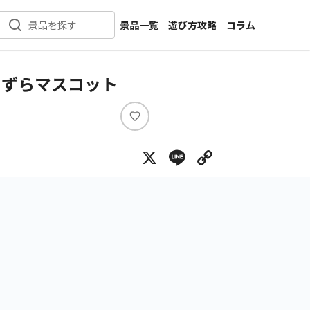
景品一覧
遊び方攻略
コラム
景品を探す
新着景品
インタビュー
カテゴリ一覧
ニュース
たずらマスコット
作品名一覧
店舗
メーカー一覧
開発
い
い
攻略
X
Line
Copy Lin
ね
プライズ
イベント
キャラ特集