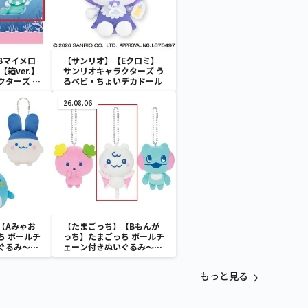
Bマイメロ
【サンリオ】【Eクロミ】
箱ver.】
サンリオキャラクターズ う
クターズ お
るベビ・ちょいデカドール
ATES～マ
イドver.
26.08.06
【Aみゃお
【たまごっち】【Bもんが
ち ボールチ
っち】たまごっち ボールチ
ぐるみ～
ェーン付きぬいぐるみ～
aradise～
Tamagotchi Paradise～
vol.3
もっと見る