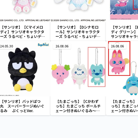
【サンリオ】【Cマイメロ
【サンリオ】【Dシナモロ
【サンリオ】【
ディ】サンリオキャラクタ
ール】サンリオキャラクタ
ディ グリーン】【
ーズ うるベビ・ちょいデカ
ーズ うるベビ・ちょいデカ
サンリオキャラ
ドール
ドール
おきなSOFVIM
イメロディ マーメ
24.05.30
26.08.06
26.08.06
～
【サンリオ】バッドばつ
【たまごっち】【Cかわず
【たまごっち】
丸 スーパーラージぬいぐ
っち】たまごっち ボールチ
っち】たまごっ
るみ ぷくっとVer.
ェーン付きぬいぐるみ～
ェーン付きぬい
Tamagotchi Paradise～
Tamagotchi P
vol.3
vol.2-R