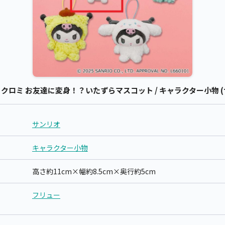
ロミ お友達に変身！？いたずらマスコット / キャラクター小物 (
サンリオ
キャラクター小物
高さ約11cm×幅約8.5cm×奥行約5cm
フリュー