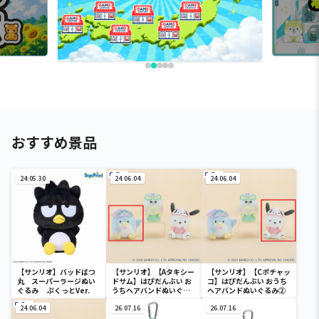
おすすめ景品
24.05.30
24.06.04
24.06.04
【サンリオ】バッドばつ
【サンリオ】【Aタキシー
【サンリオ】【Cポチャッ
丸 スーパーラージぬい
ドサム】はぴだんぶい お
コ】はぴだんぶい おうち
ぐるみ ぷくっとVer.
うちヘアバンドぬいぐる
ヘアバンドぬいぐるみ②
み②
24.06.04
26.07.16
26.07.16