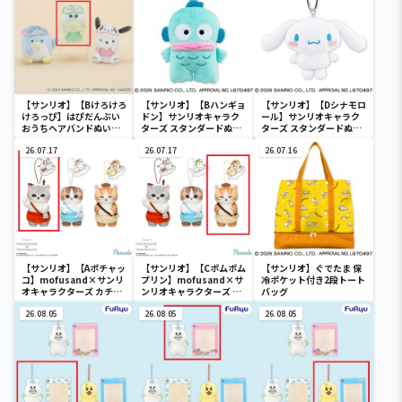
【サンリオ】【Bけろけろ
【サンリオ】【Bハンギョ
【サンリオ】【Dシナモロ
けろっぴ】はぴだんぶい
ドン】サンリオキャラク
ール】サンリオキャラク
おうちヘアバンドぬいぐ
ターズ スタンダードぬい
ターズ スタンダードぬい
るみ②
ぐるみリール付きパスケ
ぐるみリール付きパスケ
26.07.17
ース
26.07.17
ース
26.07.16
【サンリオ】【Aポチャッ
【サンリオ】【Cポムポム
【サンリオ】ぐでたま 保
コ】mofusand×サンリ
プリン】mofusand×サ
冷ポケット付き2段トート
オキャラクターズ カチュ
ンリオキャラクターズ カ
バッグ
ーシャマスコット②
チューシャマスコット②
26.08.05
26.08.05
26.08.05