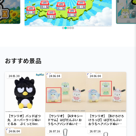
おすすめ景品
24.05.30
24.06.04
24.06.04
【サンリオ】バッドばつ
【サンリオ】【Aタキシー
【サンリオ】【Bけろけろ
丸 スーパーラージぬい
ドサム】はぴだんぶい お
けろっぴ】はぴだんぶい
ぐるみ ぷくっとVer.
うちヘアバンドぬいぐる
おうちヘアバンドぬいぐ
み②
るみ②
24.06.04
26.07.16
26.07.16