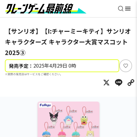
【サンリオ】【I:チャーミーキティ】サンリオ
キャラクターズ キャラクター大賞マスコット
2025③
2025年4月29日 0時
発売予定：
い
※実際の発売日はサービスをご確認ください。
い
X
Li
ね