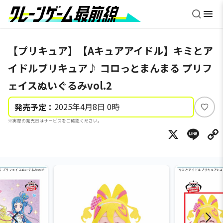
【プリキュア】【Aキュアアイドル】キミとア
イドルプリキュア♪ コロっとまんまる プリフ
ェイスぬいぐるみvol.2
2025年4月8日 0時
発売予定：
い
※実際の発売日はサービスをご確認ください。
い
X
Li
ね