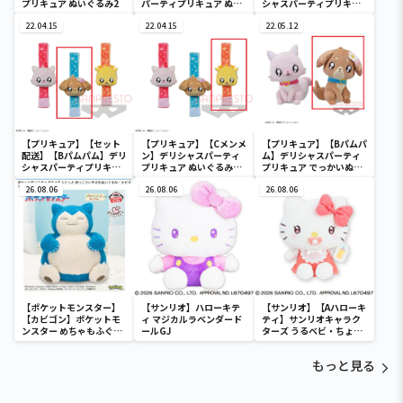
プリキュア ぬいぐるみ2
パーティプリキュア ぬい
シャスパーティプリキュ
ぐるみ2
ア ぬいぐるみリストバン
22.04.15
22.04.15
ド
22.05.12
【プリキュア】【セット
【プリキュア】【Cメンメ
【プリキュア】【Bパムパ
配送】【Bパムパム】デリ
ン】デリシャスパーティ
ム】デリシャスパーティ
シャスパーティプリキュ
プリキュア ぬいぐるみリ
プリキュア でっかいぬい
ア ぬいぐるみリストバン
ストバンド
ぐるみ１
ド
26.08.06
26.08.06
26.08.06
【ポケットモンスター】
【サンリオ】ハローキテ
【サンリオ】【Aハローキ
【カビゴン】ポケットモ
ィ マジカルラベンダード
ティ】サンリオキャラク
ンスター めちゃもふぐっ
ールGJ
ターズ うるベビ・ちょい
と ほっこりいやされぬい
デカドール
ぐるみ～カビゴン～
もっと見る