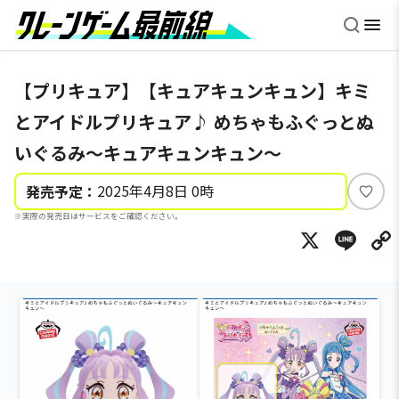
【プリキュア】【キュアキュンキュン】キミ
とアイドルプリキュア♪ めちゃもふぐっとぬ
いぐるみ～キュアキュンキュン～
2025年4月8日 0時
発売予定：
い
※実際の発売日はサービスをご確認ください。
い
X
Li
ね