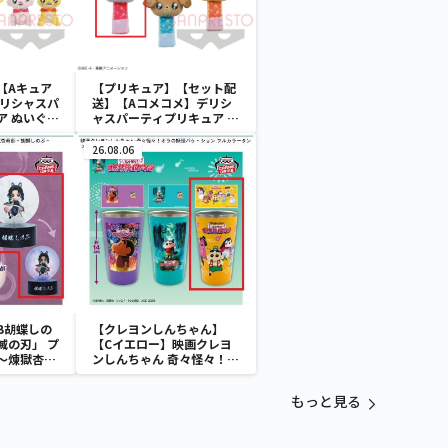
【Aキュア
【プリキュア】【セット配
デリシャスパ
送】【Aコメコメ】デリシ
ア ぬいぐる
ャスパーティプリキュア ぬ
いぐるみリストバンド
26.08.06
B胡蝶しの
【クレヨンしんちゃん】
滅の刃」 プ
【Cイエロー】映画クレヨ
～煉獄杏寿
ンしんちゃん 奇々怪々！オ
～
ラの妖怪バケ～ション フル
カラータンブラー
もっと見る