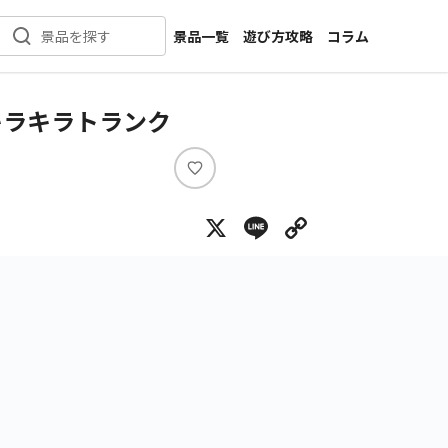
景品一覧
遊び方攻略
コラム
景品を探す
新着景品
インタビュー
カテゴリ一覧
ニュース
キラキラトランク
作品名一覧
店舗
メーカー一覧
開発
い
い
攻略
X
Line
Copy Lin
ね
プライズ
イベント
キャラ特集