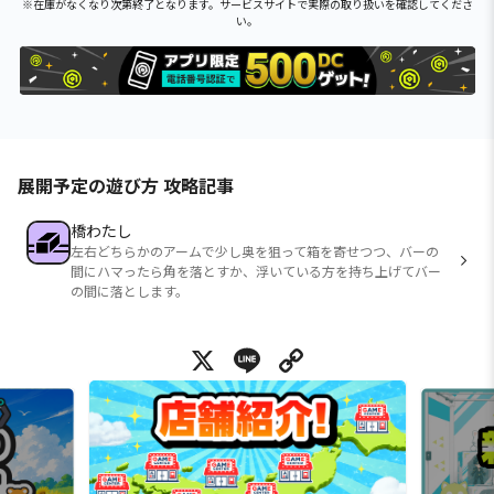
※在庫がなくなり次第終了となります。サービスサイトで実際の取り扱いを確認してくださ
い。
展開予定の遊び方 攻略記事
橋わたし
左右どちらかのアームで少し奥を狙って箱を寄せつつ、バーの
間にハマったら角を落とすか、浮いている方を持ち上げてバー
の間に落とします。
X
Line
Copy Link