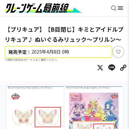
【プリキュア】【B目閉じ】キミとアイドルプ
リキュア♪ ぬいぐるみリュック～プリルン～
2025年4月8日 0時
発売予定：
い
※実際の発売日はサービスをご確認ください。
い
X
Li
ね