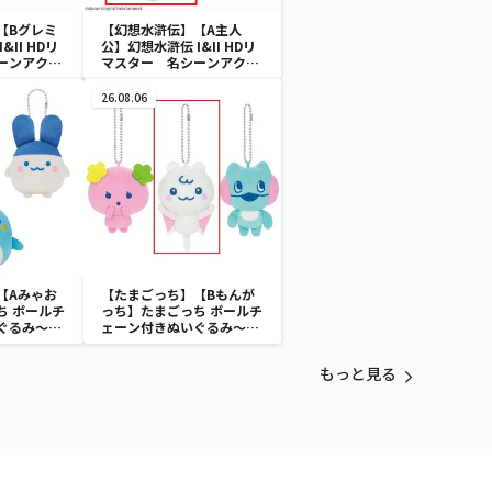
【Bグレミ
【幻想水滸伝】【A主人
&II HDリ
公】幻想水滸伝 I&II HDリ
ーンアクリ
マスター 名シーンアクリ
1
ルスタンドVol.2
26.08.06
【Aみゃお
【たまごっち】【Bもんが
ち ボールチ
っち】たまごっち ボールチ
ぐるみ～
ェーン付きぬいぐるみ～
aradise～
Tamagotchi Paradise～
vol.3
もっと見る