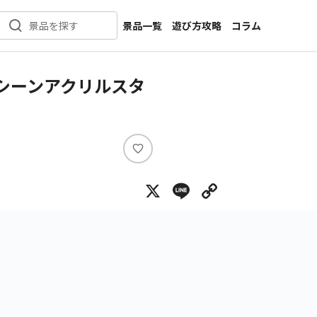
景品一覧
遊び方攻略
コラム
景品を探す
新着景品
インタビュー
カテゴリ一覧
ニュース
名シーンアクリルスタ
作品名一覧
店舗
メーカー一覧
開発
攻略
い
プライズ
い
X
Line
Copy Lin
ね
イベント
キャラ特集