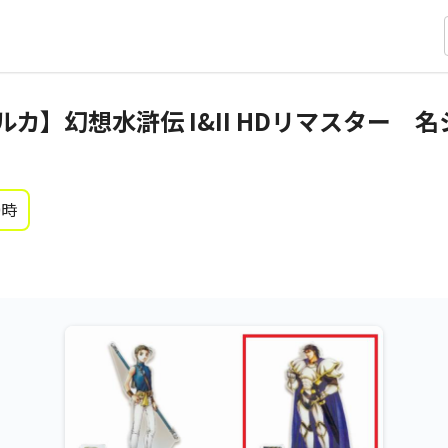
カ】幻想水滸伝 I&II HDリマスター 
0時