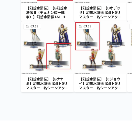
【幻想水滸伝】【B幻想水
【幻想水滸伝】【Dオデッ
滸伝 II（デュナン統一戦
サ】幻想水滸伝 I&II HDリ
争）】幻想水滸伝 I&II HD
マスター 名シーンアクリ
リマスター 108星BIGブ
ルスタンドVol.1
ランケット
25.03.13
25.03.13
【幻想水滸伝】【Bナナ
【幻想水滸伝】【Cジョウ
ミ】幻想水滸伝 I&II HDリ
イ】幻想水滸伝 I&II HDリ
マスター 名シーンアクリ
マスター 名シーンアクリ
ルスタンドVol.2
ルスタンドVol.2