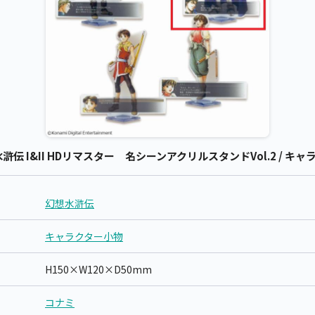
 I&II HDリマスター 名シーンアクリルスタンドVol.2 / キャ
幻想水滸伝
キャラクター小物
H150×W120×D50mm
コナミ