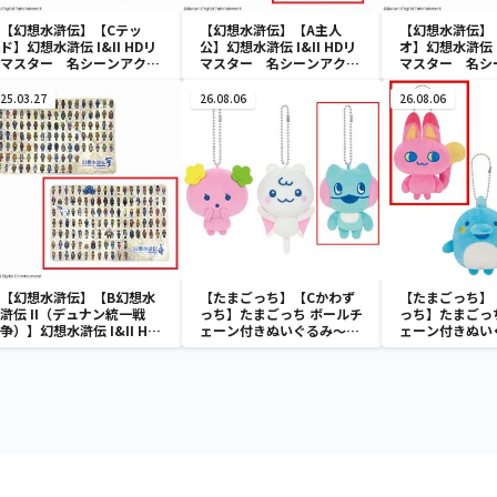
【幻想水滸伝】【Cテッ
【幻想水滸伝】【A主人
【幻想水滸伝】
ド】幻想水滸伝 I&II HDリ
公】幻想水滸伝 I&II HDリ
オ】幻想水滸伝 I
マスター 名シーンアクリ
マスター 名シーンアクリ
マスター 名シ
ルスタンドVol.1
ルスタンドVol.1
ルスタンドVol.
25.03.27
26.08.06
26.08.06
【幻想水滸伝】【B幻想水
【たまごっち】【Cかわず
【たまごっち】
滸伝 II（デュナン統一戦
っち】たまごっち ボールチ
っち】たまごっ
争）】幻想水滸伝 I&II HD
ェーン付きぬいぐるみ～
ェーン付きぬい
リマスター 108星BIGブ
Tamagotchi Paradise～
Tamagotchi P
ランケット
vol.3
vol.2-R