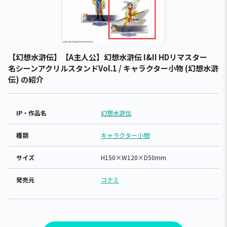
【幻想水滸伝】【A主人公】幻想水滸伝 I&II HDリマスター
名シーンアクリルスタンドVol.1 / キャラクター小物 (幻想水滸
伝) の紹介
IP・作品名
幻想水滸伝
種類
キャラクター小物
サイズ
H150×W120×D50mm
発売元
コナミ