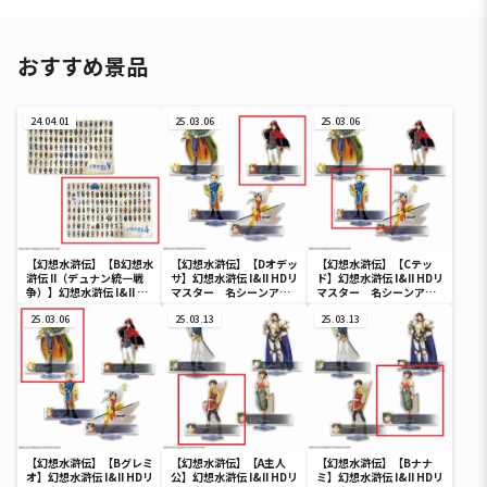
おすすめ景品
24.04.01
25.03.06
25.03.06
【幻想水滸伝】【B幻想水
【幻想水滸伝】【Dオデッ
【幻想水滸伝】【Cテッ
滸伝 II（デュナン統一戦
サ】幻想水滸伝 I&II HDリ
ド】幻想水滸伝 I&II HDリ
争）】幻想水滸伝 I&II HD
マスター 名シーンアク
マスター 名シーンアク
リマスター 108星BIGブ
リルスタンドVol.1
リルスタンドVol.1
ランケット
25.03.06
25.03.13
25.03.13
【幻想水滸伝】【Bグレミ
【幻想水滸伝】【A主人
【幻想水滸伝】【Bナナ
オ】幻想水滸伝 I&II HDリ
公】幻想水滸伝 I&II HDリ
ミ】幻想水滸伝 I&II HDリ