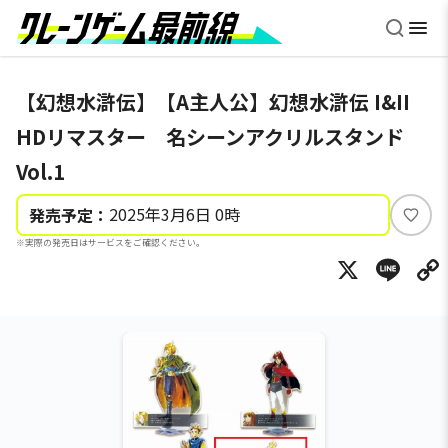
【幻想水滸伝】【A主人公】幻想水滸伝 I&II
HDリマスター 名シーンアクリルスタンド
Vol.1
2025年3月6日 0時
発売予定：
い
※実際の発売日はサービスをご確認ください。
い
X
Li
ね