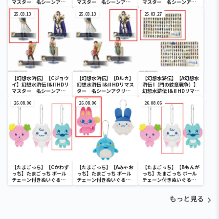
マスター 名シーンアク
マスター 名シーンアク
マスター 名シーンアク
リルスタンドVol.1
リルスタンドVol.2
リルスタンドVol.2
25.03.13
25.03.13
25.03.27
【幻想水滸伝】【Cジョウ
【幻想水滸伝】【Dルカ】
【幻想水滸伝】【A幻想水
イ】幻想水滸伝 I&II HDリ
幻想水滸伝 I&II HDリマス
滸伝 I（門の紋章戦争）】
マスター 名シーンアク
ター 名シーンアクリル
幻想水滸伝 I&II HDリマス
リルスタンドVol.2
スタンドVol.2
ター 108星BIGブランケ
26.08.06
26.08.06
ット
26.08.06
【たまごっち】【Cかわず
【たまごっち】【Aみゃお
【たまごっち】【Bもんが
っち】たまごっち ボール
っち】たまごっち ボール
っち】たまごっち ボール
チェーン付きぬいぐるみ
チェーン付きぬいぐるみ
チェーン付きぬいぐるみ
～Tamagotchi
～Tamagotchi
～Tamagotchi
Paradise～vol.3
Paradise～vol.2-R
Paradise～vol.3
もっと見る