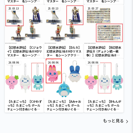
マスター 名シーンアク
マスター 名シーンアク
マスター 名シーンアク
リルスタンドVol.1
リルスタンドVol.2
リルスタンドVol.2
25.03.13
25.03.13
25.03.27
【幻想水滸伝】【Cジョウ
【幻想水滸伝】【Dルカ】
【幻想水滸伝】【B幻想水
イ】幻想水滸伝 I&II HDリ
幻想水滸伝 I&II HDリマス
滸伝 II（デュナン統一戦
マスター 名シーンアク
ター 名シーンアクリル
争）】幻想水滸伝 I&II HD
リルスタンドVol.2
スタンドVol.2
リマスター 108星BIGブ
26.08.06
26.08.06
ランケット
26.08.06
【たまごっち】【Cかわず
【たまごっち】【Aみゃお
【たまごっち】【Bもんが
っち】たまごっち ボール
っち】たまごっち ボール
っち】たまごっち ボール
チェーン付きぬいぐるみ
チェーン付きぬいぐるみ
チェーン付きぬいぐるみ
～Tamagotchi
～Tamagotchi
～Tamagotchi
Paradise～vol.3
Paradise～vol.2-R
Paradise～vol.3
もっと見る