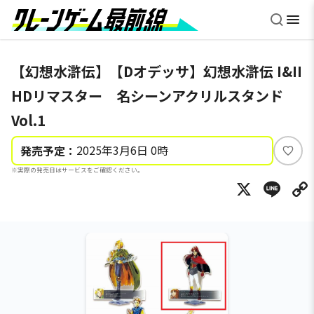
【幻想水滸伝】【Dオデッサ】幻想水滸伝 I&II
HDリマスター 名シーンアクリルスタンド
Vol.1
2025年3月6日 0時
発売予定：
い
※実際の発売日はサービスをご確認ください。
い
X
Li
ね