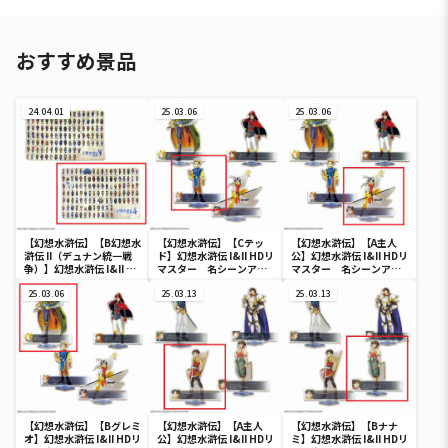
おすすめ景品
24.04.01
25.03.06
25.03.06
【幻想水滸伝】【B幻想水
【幻想水滸伝】【Cテッ
【幻想水滸伝】【A主人
滸伝 II（デュナン統一戦
ド】幻想水滸伝 I&II HDリ
公】幻想水滸伝 I&II HDリ
争）】幻想水滸伝 I&II HD
マスター 名シーンアク
マスター 名シーンアク
リマスター 108星BIGブ
リルスタンドVol.1
リルスタンドVol.1
ランケット
25.03.06
25.03.13
25.03.13
【幻想水滸伝】【Bグレミ
【幻想水滸伝】【A主人
【幻想水滸伝】【Bナナ
オ】幻想水滸伝 I&II HDリ
公】幻想水滸伝 I&II HDリ
ミ】幻想水滸伝 I&II HDリ