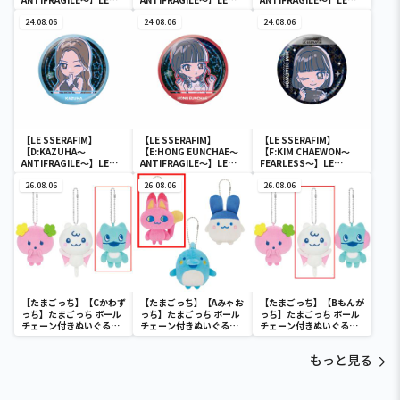
SSERAFIM のすたるぽっ
SSERAFIM のすたるぽっ
SSERAFIM のすたるぽっ
ぷ ホログラム缶バッジ
24.08.06
ぷ ホログラム缶バッジ
24.08.06
ぷ ホログラム缶バッジ
24.08.06
【LE SSERAFIM】
【LE SSERAFIM】
【LE SSERAFIM】
【D:KAZUHA～
【E:HONG EUNCHAE～
【F:KIM CHAEWON～
ANTIFRAGILE～】LE
ANTIFRAGILE～】LE
FEARLESS～】LE
SSERAFIM のすたるぽっ
SSERAFIM のすたるぽっ
SSERAFIM のすたるぽっ
ぷ ホログラム缶バッジ
26.08.06
ぷ ホログラム缶バッジ
26.08.06
ぷ ホログラム缶バッジ
26.08.06
【たまごっち】【Cかわず
【たまごっち】【Aみゃお
【たまごっち】【Bもんが
っち】たまごっち ボール
っち】たまごっち ボール
っち】たまごっち ボール
チェーン付きぬいぐるみ
チェーン付きぬいぐるみ
チェーン付きぬいぐるみ
～Tamagotchi
～Tamagotchi
～Tamagotchi
Paradise～vol.3
Paradise～vol.2-R
Paradise～vol.3
もっと見る