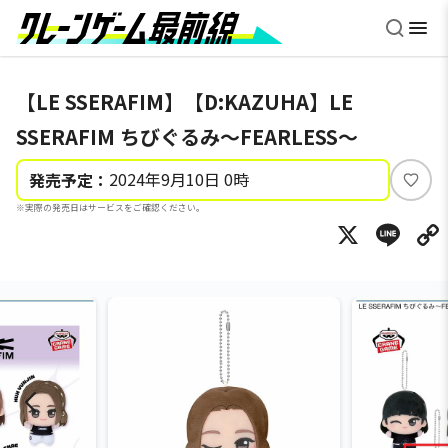
【LE SSERAFIM】【D:KAZUHA】LE
SSERAFIM ちびぐるみ～FEARLESS～
2024年9月10日 0時
発売予定：
い
※実際の発売日はサービスをご確認ください。
い
X
Li
ね