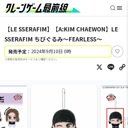
【LE SSERAFIM】【A:KIM CHAEWON】LE
SSERAFIM ちびぐるみ～FEARLESS～
2024年9月10日 0時
発売予定：
い
※実際の発売日はサービスをご確認ください。
い
X
Li
ね