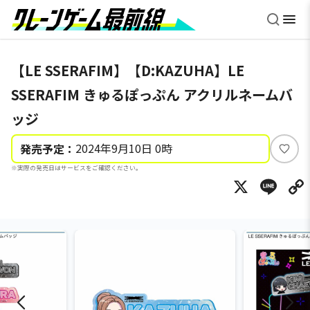
【LE SSERAFIM】【D:KAZUHA】LE
SSERAFIM きゅるぽっぷん アクリルネームバ
ッジ
2024年9月10日 0時
発売予定：
い
※実際の発売日はサービスをご確認ください。
い
X
Li
ね