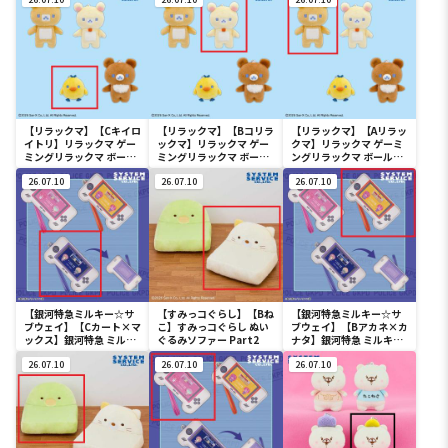
ちゃすぬいぐるみ Part2
【リラックマ】【Cキイロ
【リラックマ】【Bコリラ
【リラックマ】【Aリラッ
イトリ】リラックマ ゲー
ックマ】リラックマ ゲー
クマ】リラックマ ゲーミ
ミングリラックマ ボール
ミングリラックマ ボール
ングリラックマ ボールチ
チェーン付きぬいぐるみ
チェーン付きぬいぐるみ
ェーン付きぬいぐるみ
26.07.10
26.07.10
26.07.10
【銀河特急ミルキー☆サ
【すみっコぐらし】【Bね
【銀河特急ミルキー☆サ
ブウェイ】【Cカート×マ
こ】すみっコぐらし ぬい
ブウェイ】【Bアカネ×カ
ックス】銀河特急 ミルキ
ぐるみソファー Part2
ナタ】銀河特急 ミルキー
ー☆サブウェイ ゲーム機
☆サブウェイ ゲーム機型
型パスケース
26.07.10
26.07.10
パスケース
26.07.10