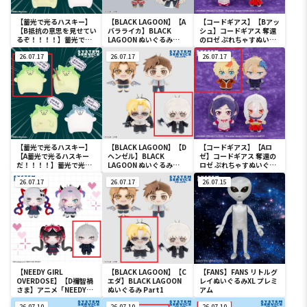
【蓄光で光るハスキー】
【BLACK LAGOON】【A
【コードギアス】【Bアッ
【B抵抗の意思を見せてい
バラライカ】BLACK
シュ】コードギアス 奪還
るぞ！！！！】蓄光で光
LAGOON ぬいぐるみ
のロゼ ぷれちゃすぬいぐ
るハスキー ボールチェー
Part2
るみ 奪還のロゼ
ン付きセリフぬいぐるみ
26.07.17
26.07.17
26.07.17
【蓄光で光るハスキー】
【BLACK LAGOON】【D
【コードギアス】【Aロ
【A蓄光で光るハスキー
ヘンゼル】BLACK
ゼ】コードギアス 奪還の
だ！！！！】蓄光で光る
LAGOON ぬいぐるみ
ロゼ ぷれちゃすぬいぐる
ハスキー ボールチェーン
Part1
み 奪還のロゼ
付きセリフぬいぐるみ
26.07.17
26.07.17
26.07.15
【NEEDY GIRL
【BLACK LAGOON】【C
【FANS】FANS リトルグ
OVERDOSE】【D襧智禍
エダ】BLACK LAGOON
レイぬいぐるみXL プレミ
さま】アニメ「NEEDY
ぬいぐるみ Part1
アム
GIRL OVERDOSE」 ぷれ
26.07.10
26.07.10
26.07.10