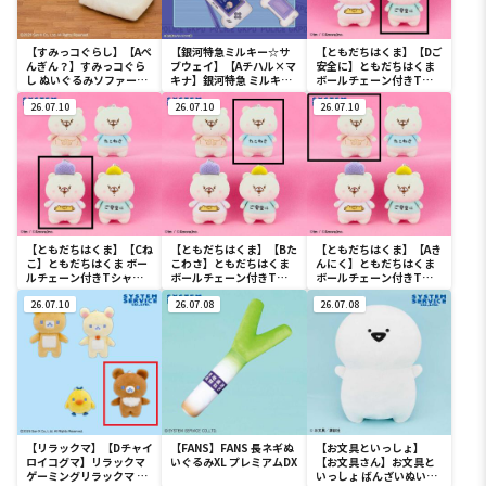
【すみっコぐらし】【Aぺ
【銀河特急ミルキー☆サ
【ともだちはくま】【Dご
んぎん？】すみっコぐら
ブウェイ】【Aチハル×マ
安全に】ともだちはくま
し ぬいぐるみソファー
キナ】銀河特急 ミルキー
ボールチェーン付きTシ
Part2
☆サブウェイ ゲーム機型
ャツぬいぐるみ
26.07.10
パスケース
26.07.10
26.07.10
【ともだちはくま】【Cね
【ともだちはくま】【Bた
【ともだちはくま】【Aき
こ】ともだちはくま ボー
こわさ】ともだちはくま
んにく】ともだちはくま
ルチェーン付きTシャツ
ボールチェーン付きTシ
ボールチェーン付きTシ
ぬいぐるみ
ャツぬいぐるみ
ャツぬいぐるみ
26.07.10
26.07.08
26.07.08
【リラックマ】【Dチャイ
【FANS】FANS 長ネギぬ
【お文具といっしょ】
ロイコグマ】リラックマ
いぐるみXL プレミアムDX
【お文具さん】お文具と
ゲーミングリラックマ ボ
いっしょ ばんざいぬいぐ