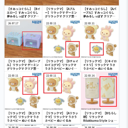
【すみっコぐらし】【Bイ
【リラックマ】【Aブル
【すみっコぐらし】【Aパ
エロー】すみっコぐらし
ー】リラックマ ゲーミン
ープル】すみっコぐらし
夢みるしっぽず クリア窓
グリラックマ クリア窓付
夢みるしっぽず クリア窓
付き収納ボックス
き収納ボックス
付き収納ボックス
26.07.17
22.03.11
22.03.11
【リラックマ】【Bパープ
【リラックマ】【Dチャイ
【リラックマ】【Cキイロ
ル】リラックマ ゲーミン
ロイコグマ】リラックマ
イトリ】リラックマ うさ
グリラックマ クリア窓付
うさうさべビー ぬいぐる
うさべビー ぬいぐるみ
き収納ボックス
み
22.03.11
22.03.11
22.03.16
【リラックマ】【Bコリラ
【リラックマ】【Aリラッ
【リラックマ】【Bちらし
ックマ】リラックマ うさ
クマ】リラックマ うさう
柄】リラックマ
うさべビー ぬいぐるみ
さべビー ぬいぐるみ
Rilakkuma Style シェー
ドライト
26.08.06
26.08.06
26.08.06