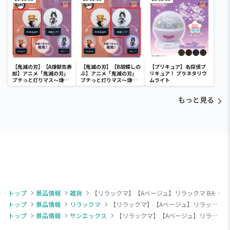
【鬼滅の刃】【A煉獄杏寿
【鬼滅の刃】【B胡蝶しの
【プリキュア】名探偵プ
郎】アニメ「鬼滅の刃」
ぶ】アニメ「鬼滅の刃」
リキュア！ プラネタリウ
プチっと灯りマス～煉獄
プチっと灯りマス～煉獄
ムライト
杏寿郎・胡蝶しのぶ～
杏寿郎・胡蝶しのぶ～
もっと見る
トップ
景品情報
雑貨
【リラックマ】【Aベージュ】リラックマ BASIC RILAKKUMA ビッグ保冷バッグ
トップ
景品情報
リラックマ
【リラックマ】【Aベージュ】リラックマ BASIC RILAKKUMA ビッグ保冷バッグ
トップ
景品情報
サンエックス
【リラックマ】【Aベージュ】リラックマ BASIC RILAKKUMA ビッグ保冷バッグ