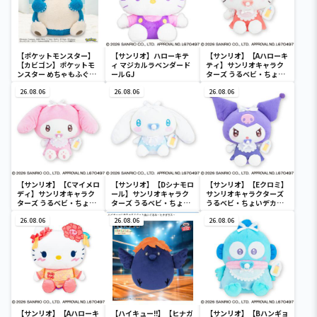
【ポケットモンスター】
【サンリオ】ハローキテ
【サンリオ】【Aハローキ
【カビゴン】ポケットモ
ィ マジカルラベンダード
ティ】サンリオキャラク
ンスター めちゃもふぐっ
ールGJ
ターズ うるベビ・ちょい
と ほっこりいやされぬい
デカドール
ぐるみ～カビゴン～
26.08.06
26.08.06
26.08.06
【サンリオ】【Cマイメロ
【サンリオ】【Dシナモロ
【サンリオ】【Eクロミ】
ディ】サンリオキャラク
ール】サンリオキャラク
サンリオキャラクターズ
ターズ うるベビ・ちょい
ターズ うるベビ・ちょい
うるベビ・ちょいデカド
デカドール
デカドール
ール
26.08.06
26.08.06
26.08.06
【サンリオ】【Aハローキ
【ハイキュー!!】【ヒナガ
【サンリオ】【Bハンギョ