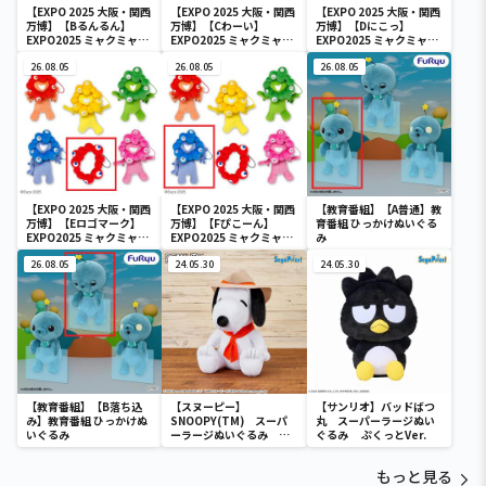
【EXPO 2025 大阪・関西
【EXPO 2025 大阪・関西
【EXPO 2025 大阪・関西
万博】【Bるんるん】
万博】【Cわーい】
万博】【Dにこっ】
EXPO2025 ミャクミャク
EXPO2025 ミャクミャク
EXPO2025 ミャクミャク
カラフルゴム紐付きぬい
カラフルゴム紐付きぬい
カラフルゴム紐付きぬい
ぐるみ
26.08.05
ぐるみ
26.08.05
ぐるみ
26.08.05
【EXPO 2025 大阪・関西
【EXPO 2025 大阪・関西
【教育番組】【A普通】教
万博】【Eロゴマーク】
万博】【Fぴこーん】
育番組 ひっかけぬいぐる
EXPO2025 ミャクミャク
EXPO2025 ミャクミャク
み
カラフルゴム紐付きぬい
カラフルゴム紐付きぬい
ぐるみ
26.08.05
ぐるみ
24.05.30
24.05.30
【教育番組】【B落ち込
【スヌーピー】
【サンリオ】バッドばつ
み】教育番組 ひっかけぬ
SNOOPY(TM) スーパ
丸 スーパーラージぬい
いぐるみ
ーラージぬいぐるみ ビ
ぐるみ ぷくっとVer.
ーグル・スカウト
もっと見る