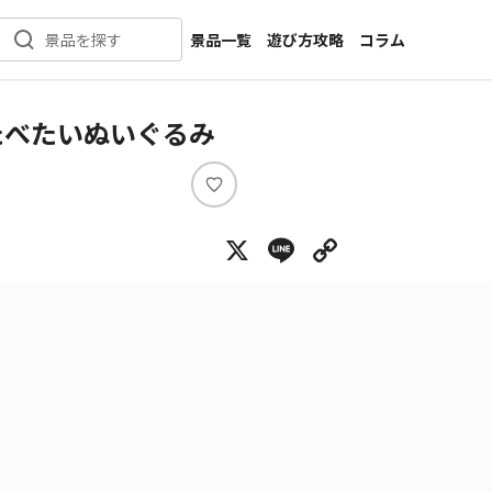
景品一覧
遊び方攻略
コラム
景品を探す
新着景品
インタビュー
カテゴリ一覧
ニュース
たべたいぬいぐるみ
作品名一覧
店舗
メーカー一覧
開発
い
い
攻略
X
Line
Copy Lin
ね
プライズ
イベント
キャラ特集