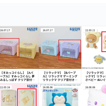
26.07.17
26.07.17
22.03.11
【すみっコぐらし】【Aパ
【リラックマ】【Bパープ
【リラックマ】
ープル】すみっコぐらし 夢
ル】リラックマ ゲーミング
ックマ】リラッ
みるしっぽず クリア窓付き
リラックマ クリア窓付き収
さべビー ぬい
収納ボックス
納ボックス
22.03.16
26.08.06
26.08.06