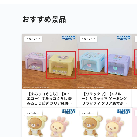
おすすめ景品
26.07.17
26.07.17
【すみっコぐらし】【Bイ
【リラックマ】【Aブル
エロー】すみっコぐらし 夢
ー】リラックマ ゲーミング
みるしっぽず クリア窓付き
リラックマ クリア窓付き収
収納ボックス
納ボックス
22.03.11
22.03.11