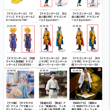
【ドラゴンボール】【ク
【ドラゴンボール】【A人
【ドラゴンボール】【B人
リリン】ドラゴンボールZ
造人間18号】ドラゴンボ
造人間18号】ドラゴンボ
G×materia THE
ールZ Q posket-
ールZ Q posket-
KRILLIN
ANDROID 18-Ⅱ
ANDROID 18-Ⅱ
22.06.06
22.06.06
22.06.06
【ドラゴンボール】【B超
【ドラゴンボール】【Aガ
【ドラゴンボール】【Bガ
サイヤ人孫悟飯】ドラゴ
ンマ1号】ドラゴンボール
ンマ2号】ドラゴンボール
ンボールZ SOLID EDGE
超 スーパーヒーロー DXF-
超 スーパーヒーロー DXF-
WORKS-THE出陣-5
ガンマ1号＆ガンマ2号-
ガンマ1号＆ガンマ2号-
26.08.06
26.08.06
26.08.06
【ウマ娘】【タマモクロ
【鬼滅の刃】【狛治】ア
【NARUTO】【雷影エ
ス】アニメ『ウマ娘 シン
ニメ「鬼滅の刃」 フィギ
ー】NARUTO-ナルト- 疾
デレラグレイ』 -Relax
ュア-絆ノ装-伍拾壱ノ型
風伝 雷影・エー フィギュ