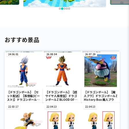
おすすめ景品
24.06.01
26.08.04
26.07.29
【ドラゴンボール】【セ
【ドラゴンボール】【超
【ドラゴンボール】【魔
ット配送】【孫悟飯(ビー
サイヤ人孫悟空】ドラゴ
人ブウ】ドラゴンボールZ
スト)】ドラゴンボール超
ンボールZ BLOOD OF
History Box 魔人ブウ
スーパーヒーロー DXF-孫
SAIYANS-超サイヤ人孫悟
悟飯(ビースト)-
22.03.17
空-Ⅱ
22.04.13
22.04.13