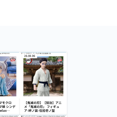
26.08.06
マモクロ
【鬼滅の刃】【狛治】アニ
マ娘 シンデ
メ「鬼滅の刃」 フィギュ
lax
ア-絆ノ装-伍拾壱ノ型
ロス