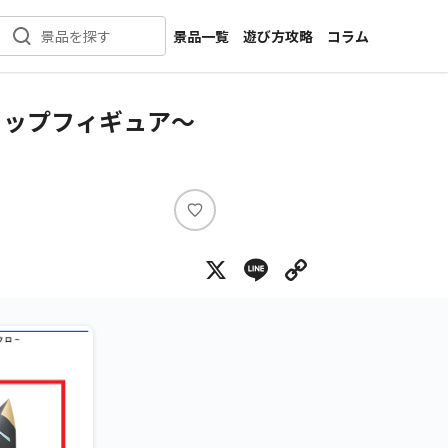
景品一覧
遊び方攻略
コラム
景品を探す
新着景品
インタビュー
カテゴリ一覧
ニュース
トップフィギュア～
作品名一覧
店舗
メーカー一覧
開発
攻略
い
プライズ
い
X
Line
Copy Lin
ね
イベント
キャラ特集