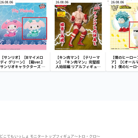
26.08.06
26.08.06
26.08.06
【サンリオ】【Bマイメロ
【キン肉マン】【テリーマ
【僕のヒーロー
ディ グリーン】【箱ver.】
ン】『キン肉マン』完璧超
ア】【Cオール
サンリオキャラクターズ お
人始祖編 リアルフィギュ
ト】僕のヒーロ
おきなSOFVIMATES～マ
ア-テリーマン-
ア Fluffy Pu
イメロディ マーメイドver.
プ＆バクドッグ
～
イゴート～
どこでもいっしょ モニタートップフィギュア～トロ・クロ～