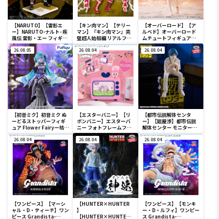
【NARUTO】【雷影エ
【キン肉マン】【テリー
【オーバーロード】【ア
ー】NARUTO-ナルト- 疾
マン】『キン肉マン』完
ルベド】オーバーロード
風伝 雷影・エー フィギュ
璧超人始祖編 リアルフィ
ムチュートフィギュアー
ア～五影集結…!!～
ギュア-テリーマン-
アルベド・aqua ver.ー
26.08.05
26.08.04
26.08.04
【初音ミク】初音ミク ぬ
【エスターバニー】【リ
【都市伝説解体センタ
ーどるストッパーフィギ
ボンバニー】エスターバ
ー】【廻屋渉】都市伝説
ュア Flower Fairyー桔梗
ニー フォトフレームフィ
解体センター モニタート
ー
ギュア
ップフィギュア-廻屋渉-
26.08.04
26.08.04
26.08.04
【ワンピース】【マーシ
【HUNTER×HUNTER
【ワンピース】【モンキ
ャル・D・ティーチ】ワン
】
ー・D・ルフィ】ワンピー
ピース Grandista-
【HUNTER×HUNTER
ス Grandista-