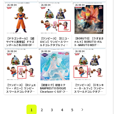
MARSHALL.D.TEACH-
キルア】
MONKEY.D.LUFFY
26.08.04
HUNTER×HUNTER
26.08.04
GEAR5-Ⅲ
26.08.04
HUNTING ARCHIVES キ
ルア 神速
【ドラゴンボール】【超
【ワンピース】【Eニコ・
【BORUTO】【うずまき
サイヤ人孫悟空】ドラゴ
ロビン】ワンピース ワー
ナルト】BORUTO-ボル
ンボールZ BLOOD OF
ルドコレクタブルフィギ
ト- NARUTO NEXT
SAIYANS-超サイヤ人孫悟
ュア-宴1-
GENERATIONS
空-Ⅱ
26.08.04
26.08.04
VIBRATION STARS-
26.08.04
UZUMAKI NARUTO-Ⅲ
【ワンピース】【Dジュエ
【初音ミク】初音ミク
【ワンピース】【Cモンキ
リー・ボニー】ワンピー
BANPRESTO EVOLVE
ー・D・ルフィ】ワンピー
ス ワールドコレクタブル
Clearluxe-くらげ-フィ
ス ワールドコレクタブル
フィギュア-宴1-
ギュア
フィギュア-宴1-
1
2
3
4
5