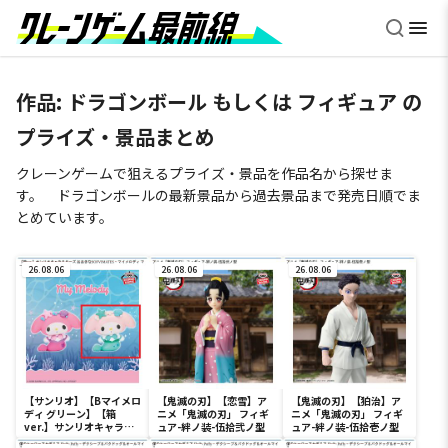
作品: ドラゴンボール もしくは フィギュア の
プライズ・景品まとめ
クレーンゲームで狙えるプライズ・景品を作品名から探せま
す。 ドラゴンボールの最新景品から過去景品まで発売日順でま
とめています。
26.08.06
26.08.06
26.08.06
【サンリオ】【Bマイメロ
【鬼滅の刃】【恋雪】ア
【鬼滅の刃】【狛治】ア
ディ グリーン】【箱
ニメ「鬼滅の刃」 フィギ
ニメ「鬼滅の刃」 フィギ
ver.】サンリオキャラク
ュア-絆ノ装-伍拾弐ノ型
ュア-絆ノ装-伍拾壱ノ型
ターズ おおきな