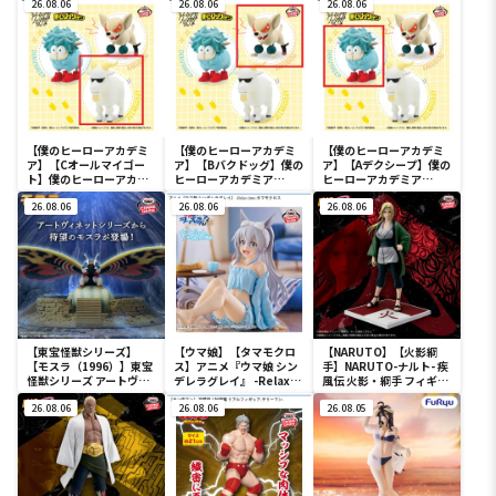
SOFVIMATES～マイメロ
26.08.06
26.08.06
26.08.06
ディ マーメイドver. ～
【僕のヒーローアカデミ
【僕のヒーローアカデミ
【僕のヒーローアカデミ
ア】【Cオールマイゴー
ア】【Bバクドッグ】僕の
ア】【Aデクシープ】僕の
ト】僕のヒーローアカデ
ヒーローアカデミア
ヒーローアカデミア
ミア Fluffy Puffy～デク
Fluffy Puffy～デクシー
Fluffy Puffy～デクシー
シープ＆バクドッグ＆オ
26.08.06
プ＆バクドッグ＆オール
26.08.06
プ＆バクドッグ＆オール
26.08.06
ールマイゴート～
マイゴート～
マイゴート～
【東宝怪獣シリーズ】
【ウマ娘】【タマモクロ
【NARUTO】【火影綱
【モスラ（1996）】東宝
ス】アニメ『ウマ娘 シン
手】NARUTO-ナルト- 疾
怪獣シリーズ アートヴィ
デレラグレイ』 -Relax
風伝 火影・綱手 フィギュ
ネット モスラ（1996）
time-タマモクロス
ア～五影集結…!!～
26.08.06
26.08.06
26.08.05