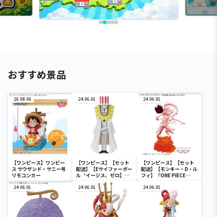
おすすめ景品
26.08.06
24.06.01
24.06.01
【ワンピース】ワンピー
【ワンピース】【セット
【ワンピース】【セット
ス サウザンド・サニー号
配送】【Eサイファーポー
配送】【モンキー・D・ル
リモコンカー
ル〝イージス〟ゼロ】ワ
フィ】『ONE PIECE
ンピース ワールドコレク
FILM RED』 戦光絶景-
24.06.01
タブルフィギュア-ワノ国
24.06.01
MONKEY.D.LUFFY-
24.06.01
鬼ヶ島編7-