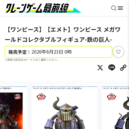
【ワンピース】【エメト】ワンピース メガワ
ールドコレクタブルフィギュア-鉄の巨人-
2026年6月23日 0時
発売予定：
い
※実際の発売日はサービスをご確認ください。
い
X
Li
ね