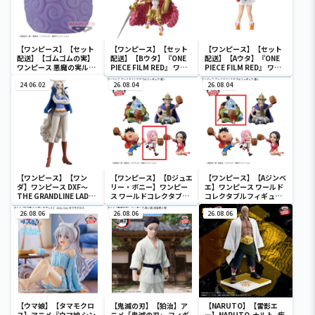
【ワンピース】【セット
【ワンピース】【セット
【ワンピース】【セット
配送】【ゴムゴムの実】
配送】【Bウタ】『ONE
配送】【Aウタ】『ONE
ワンピース 悪魔の実ルー
PIECE FILM RED』 ワー
PIECE FILM RED』 ワー
ムライト-ゴムゴムの実-
ルドコレクタブルフィギ
ルドコレクタブルフィギ
24.06.02
ュア-UTA COLLECTION-
26.08.04
ュア-UTA COLLECTION-
26.08.04
【ワンピース】【ワン
【ワンピース】【Dジュエ
【ワンピース】【Aジンベ
ダ】ワンピース DXF～
リー・ボニー】ワンピー
エ】ワンピース ワールド
THE GRANDLINE LADY
ス ワールドコレクタブル
コレクタブルフィギュア-
～ワノ国 vol.10
フィギュア-宴1-
宴1-
26.08.06
26.08.06
26.08.06
【ウマ娘】【タマモクロ
【鬼滅の刃】【狛治】ア
【NARUTO】【雷影エ
ス】アニメ『ウマ娘 シン
ニメ「鬼滅の刃」 フィギ
ー】NARUTO-ナルト- 疾