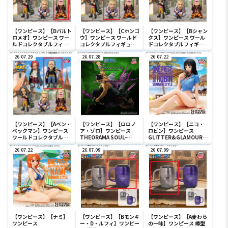
【ワンピース】【Dバルト
【ワンピース】【Cホンゴ
【ワンピース】【Bシャン
ロメオ】ワンピース ワー
ウ】ワンピース ワールド
クス】ワンピース ワール
ルドコレクタブルフィギ
コレクタブルフィギュア-
ドコレクタブルフィギュ
ュア-赤髪海賊団 VS バル
赤髪海賊団 VS バルトロメ
ア-赤髪海賊団 VS バルト
トロメオ-
26.07.29
オ-
26.07.28
ロメオ-
26.07.22
【ワンピース】【Aベン・
【ワンピース】【ロロノ
【ワンピース】【ニコ・
ベックマン】ワンピース
ア・ゾロ】ワンピース
ロビン】ワンピース
ワールドコレクタブルフ
THEORAMA SOUL-
GLITTER&GLAMOURS
ィギュア-赤髪海賊団 VS
RORONOA ZORO-
-NICO ROBIN SUMMER
バルトロメオ-
26.07.22
26.07.09
STYLE-
26.07.09
【ワンピース】【ナミ】
【ワンピース】【Bモンキ
【ワンピース】【A麦わら
ワンピース
ー・D・ルフィ】ワンピー
の一味】ワンピース 樽型