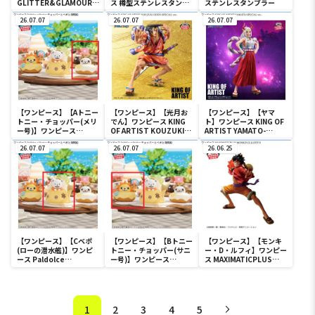
GLITTER&GLAMOURS
ス 樽型ステンレスタンブ
ステンレスタンブラー
-NAMI SUMMER STYLE-
ラー
26.07.07
26.07.07
26.07.07
【ワンピース】【Aトニー
【ワンピース】【光月お
【ワンピース】【ヤマ
トニー・チョッパー(メリ
でん】ワンピース KING
ト】ワンピース KING OF
ー号)】ワンピース
OF ARTIST KOUZUKI
ARTIST YAMATO-
Paldolce collection チ
ODEN-SPECIAL ver.-
SPECIAL ver.-
ョッパーとベポと海賊船
26.07.07
26.07.07
26.06.25
【ワンピース】【Cベポ
【ワンピース】【Bトニー
【ワンピース】【モンキ
(ローの潜水艦)】ワンピ
トニー・チョッパー(サニ
ー・D・ルフィ】ワンピー
ース Paldolce
ー号)】ワンピース
ス MAXIMATICPLUS
collection チョッパーと
Paldolce collection チ
MONKEY.D.LUFFY Ⅱ
ベポと海賊船
ョッパーとベポと海賊船
1
2
3
4
5