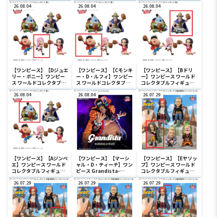
MONKEY.D.LUFFY
ュア-宴1-
26.08.04
GEAR5-Ⅲ
26.08.04
26.08.04
【ワンピース】【Dジュエ
【ワンピース】【Cモンキ
【ワンピース】【Bドリ
リー・ボニー】ワンピー
ー・D・ルフィ】ワンピー
ー】ワンピース ワールド
ス ワールドコレクタブル
ス ワールドコレクタブル
コレクタブルフィギュア-
フィギュア-宴1-
フィギュア-宴1-
宴1-
26.08.04
26.08.04
26.07.29
【ワンピース】【Aジンベ
【ワンピース】【マーシ
【ワンピース】【Eヤソッ
エ】ワンピース ワールド
ャル・D・ティーチ】ワン
プ】ワンピース ワールド
コレクタブルフィギュア-
ピース Grandista-
コレクタブルフィギュア-
宴1-
MARSHALL.D.TEACH-
赤髪海賊団 VS バルトロメ
26.07.29
26.07.29
オ-
26.07.29