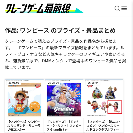
作品:
ワンピース
のプライズ・景品まとめ
クレーンゲームで狙えるプライズ・景品を作品名から探せま
す。 『ワンピース』の最新プライズ情報をまとめています。ル
フィ・ゾロ・ナミなど人気キャラクターのフィギュアやぬいぐる
み、雑貨景品まで、DMMオンクレで登場中のワンピース景品を掲
載しています。
26.08.06
26.08.04
26.08.04
【ワンピース】ワンピー
【ワンピース】【モンキ
【ワンピース】【Eニコ・
ス サウザンド・サニー号
ー・D・ルフィ】ワンピー
ロビン】ワンピース ワー
リモコンカー
ス Grandista-
ルドコレクタブルフィギ