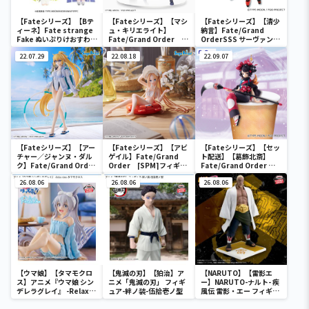
【Fateシリーズ】【Bテ
【Fateシリーズ】【マシ
【Fateシリーズ】【清少
ィーネ】Fate strange
ュ・キリエライト】
納言】Fate/Grand
Fake ぬいぷりけおすわり
Fate/Grand Order
OrderSSS サーヴァント
2
[SPM]フィギュア“シー
フィギュア～アーチャー/
22.07.29
ルダー／マシュ・キリエ
22.08.18
清少納言～
22.09.07
ライト”
【Fateシリーズ】【アー
【Fateシリーズ】【アビ
【Fateシリーズ】【セッ
チャー／ジャンヌ・ダル
ゲイル】Fate/Grand
ト配送】【葛飾北斎】
ク】Fate/Grand Order
Order [SPM]フィギュ
Fate/Grand Order ぬ
FIGURIZM “アーチャー
ア“フォーリナー／アビゲ
ーどるストッパーフィギ
／ジャンヌ・ダルク”
26.08.06
イル・ウィリアムズ
26.08.06
ュア～フォーリナー/葛飾
26.08.06
【夏】
北斎～
【ウマ娘】【タマモクロ
【鬼滅の刃】【狛治】ア
【NARUTO】【雷影エ
ス】アニメ『ウマ娘 シン
ニメ「鬼滅の刃」 フィギ
ー】NARUTO-ナルト- 疾
デレラグレイ』 -Relax
ュア-絆ノ装-伍拾壱ノ型
風伝 雷影・エー フィギュ
time-タマモクロス
ア～五影集結…!!～