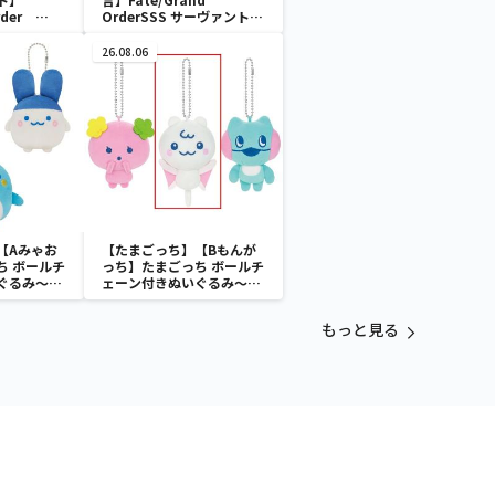
Order
OrderSSS サーヴァントフ
ュア“シール
ィギュア～アーチャー/清
キリエライ
少納言～
26.08.06
【Aみゃお
【たまごっち】【Bもんが
ち ボールチ
っち】たまごっち ボールチ
ぐるみ～
ェーン付きぬいぐるみ～
aradise～
Tamagotchi Paradise～
vol.3
もっと見る