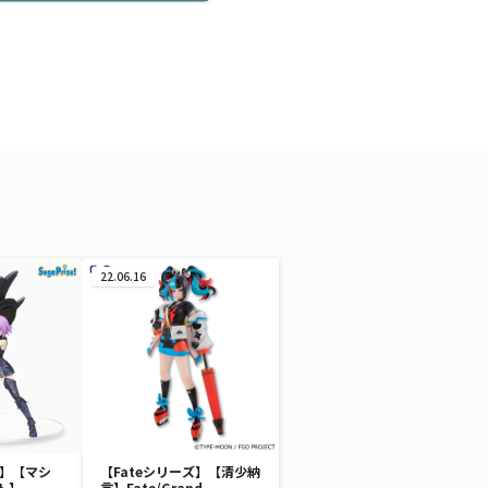
22.06.16
ズ】【マシ
【Fateシリーズ】【清少納
ト】
言】Fate/Grand