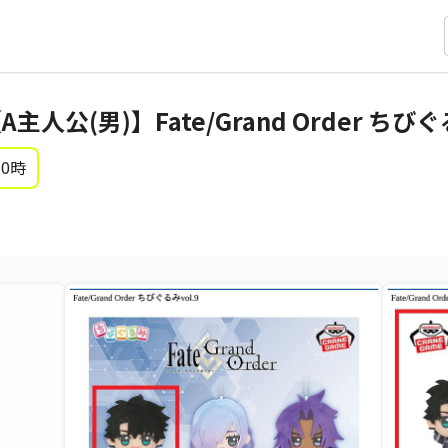
人公(男)】Fate/Grand Order ちびぐる
 0時