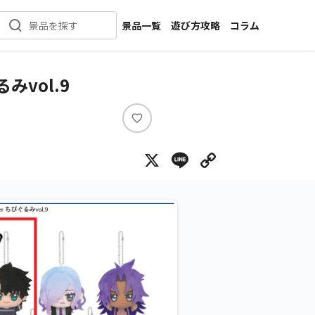
景品一覧
遊び方攻略
コラム
景品を探す
新着景品
インタビュー
カテゴリ一覧
ニュース
みvol.9
作品名一覧
店舗
メーカー一覧
開発
い
い
攻略
X
Line
Copy Lin
ね
プライズ
イベント
キャラ特集