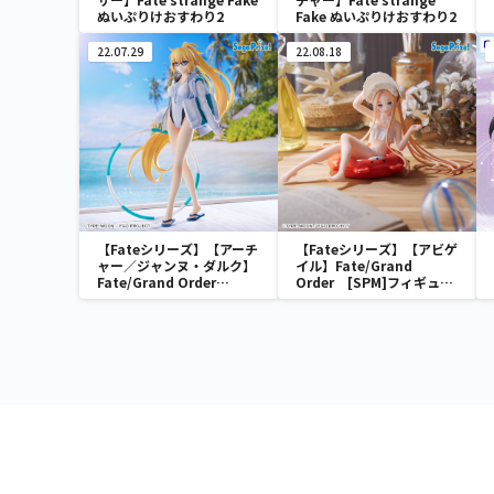
ぬいぷりけおすわり2
Fake ぬいぷりけおすわり2
22.07.29
22.08.18
【Fateシリーズ】【アーチ
【Fateシリーズ】【アビゲ
ャー／ジャンヌ・ダルク】
イル】Fate/Grand
Fate/Grand Order
Order [SPM]フィギュ
FIGURIZM “アーチャー／
ア“フォーリナー／アビゲ
ジャンヌ・ダルク”
イル・ウィリアムズ【夏】