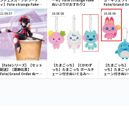
ィ】Fate strange Fake
ぬいぷりけおすわり2
Fate/Grand 
ぬいぷりけおすわり2
[SPM]フィギ
ダー／マシュ・
22.09.07
26.08.06
26.08.06
ト”
【Fateシリーズ】【セット
【たまごっち】【Cかわず
【たまごっち】
配送】【葛飾北斎】
っち】たまごっち ボールチ
っち】たまごっ
Fate/Grand Order ぬーど
ェーン付きぬいぐるみ～
ェーン付きぬい
るストッパーフィギュア～
Tamagotchi Paradise～
Tamagotchi P
フォーリナー/葛飾北斎～
vol.3
vol.2-R