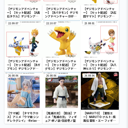
【デジモンアドベンチャ
【デジモンアドベンチャ
【デジモンアドベンチャ
ー】【セット配送】【A高
ー】【Bパタモン】デジモ
ー】【セット配送】【A石
石タケル】デジモンアド
ンアドベンチャー DXF～
田ヤマト】デジモンアド
ベンチャー DXF～
ADVENTURE ARCHIVES
ベンチャー DXF～
ADVENTURE ARCHIVES
22.09.07
～高石タケル・パタモン
22.10.07
ADVENTURE ARCHIVES
23.08.01
～高石タケル・パタモン
～石田ヤマト・ガブモン
【デジモンアドベンチャ
【デジモンアドベンチャ
【デジモンアドベンチャ
ー】【セット配送】【Bガ
ー】【セット配送】【ア
ー】【セット配送】【A八
ブモン】デジモンアドベ
グモン】デジモンアドベ
神ヒカリ】デジモンアド
ンチャー DXF～
ンチャー SOFVIMATES～
ベンチャー DXF～
ADVENTURE ARCHIVES
26.08.06
アグモン～
26.08.06
ADVENTURE ARCHIVES
26.08.06
～石田ヤマト・ガブモン
～八神ヒカリ・テイルモ
ン
【ウマ娘】【タマモクロ
【鬼滅の刃】【狛治】ア
【NARUTO】【雷影エ
ス】アニメ『ウマ娘 シン
ニメ「鬼滅の刃」 フィギ
ー】NARUTO-ナルト- 疾
デレラグレイ』 -Relax
ュア-絆ノ装-伍拾壱ノ型
風伝 雷影・エー フィギュ
time-タマモクロス
ア～五影集結…!!～