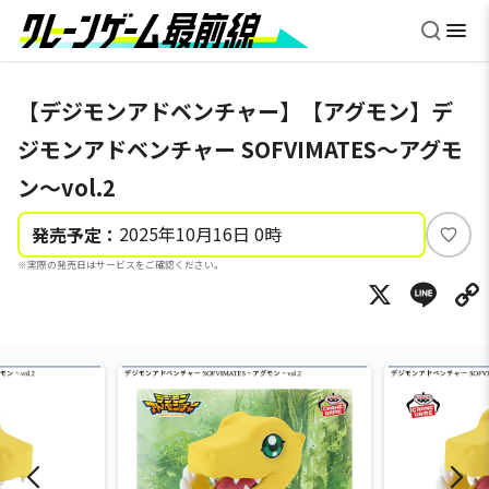
【デジモンアドベンチャー】【アグモン】デ
ジモンアドベンチャー SOFVIMATES～アグモ
ン～vol.2
2025年10月16日 0時
発売予定：
い
※実際の発売日はサービスをご確認ください。
い
X
Li
ね