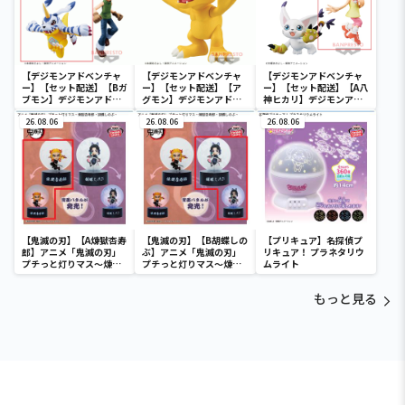
【デジモンアドベンチャ
【デジモンアドベンチャ
【デジモンアドベンチャ
ー】【セット配送】【Bガ
ー】【セット配送】【ア
ー】【セット配送】【A八
ブモン】デジモンアドベ
グモン】デジモンアドベ
神ヒカリ】デジモンアド
ンチャー DXF～
ンチャー SOFVIMATES～
ベンチャー DXF～
ADVENTURE ARCHIVES
26.08.06
アグモン～
26.08.06
ADVENTURE ARCHIVES
26.08.06
～石田ヤマト・ガブモン
～八神ヒカリ・テイルモ
ン
【鬼滅の刃】【A煉獄杏寿
【鬼滅の刃】【B胡蝶しの
【プリキュア】名探偵プ
郎】アニメ「鬼滅の刃」
ぶ】アニメ「鬼滅の刃」
リキュア！ プラネタリウ
プチっと灯りマス～煉獄
プチっと灯りマス～煉獄
ムライト
杏寿郎・胡蝶しのぶ～
杏寿郎・胡蝶しのぶ～
もっと見る