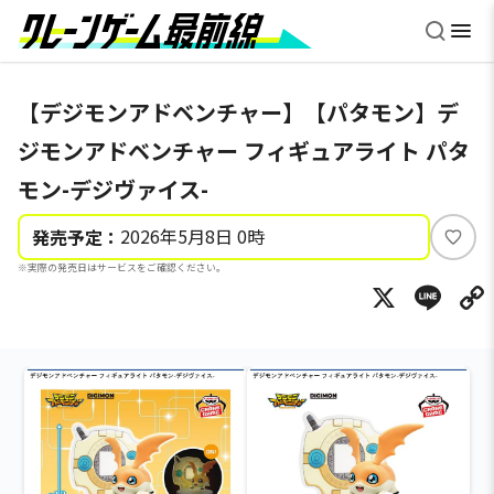
【デジモンアドベンチャー】【パタモン】デ
ジモンアドベンチャー フィギュアライト パタ
モン-デジヴァイス-
2026年5月8日 0時
発売予定：
い
※実際の発売日はサービスをご確認ください。
い
X
Li
ね