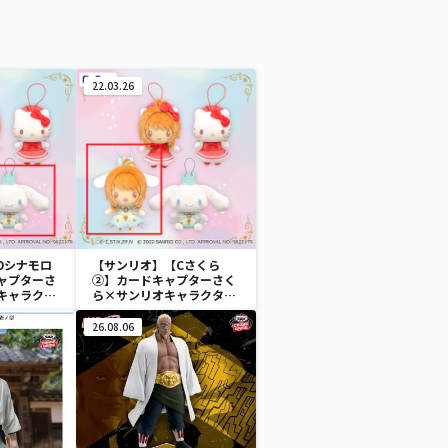
22.03.26
Dシナモロ
【サンリオ】【Cさくら
ャプターさ
②】カードキャプターさく
キャラクタ
ら×サンリオキャラクター
っしょ 衣
ズ さくらといっしょ 衣装
ぬいぐるみ①
26.08.06