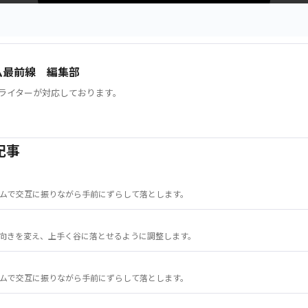
ム最前線 編集部
ライターが対応しております。
記事
ムで交互に振りながら手前にずらして落とします。
向きを変え、上手く谷に落とせるように調整します。
ムで交互に振りながら手前にずらして落とします。