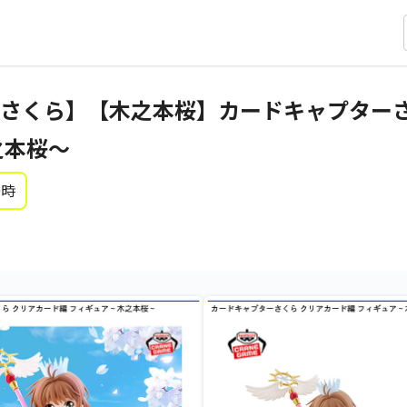
さくら】【木之本桜】カードキャプターさ
之本桜～
0時