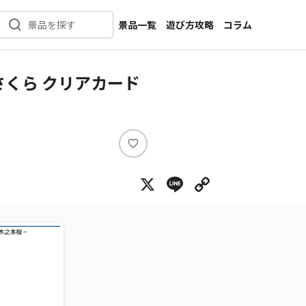
景品一覧
遊び方攻略
コラム
景品を探す
新着景品
インタビュー
カテゴリ一覧
ニュース
くら クリアカード
作品名一覧
店舗
メーカー一覧
開発
攻略
い
プライズ
い
X
Line
Copy Lin
ね
イベント
キャラ特集