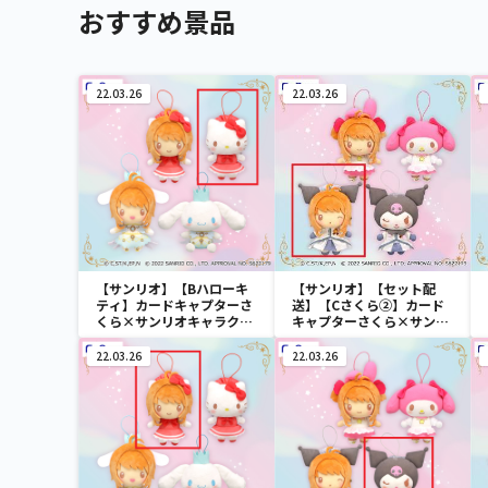
おすすめ景品
22.03.26
22.03.26
【サンリオ】【Bハローキ
【サンリオ】【セット配
ティ】カードキャプターさ
送】【Cさくら②】カード
くら×サンリオキャラクタ
キャプターさくら×サンリ
ーズ さくらといっしょ 衣
オキャラクターズ さくらと
装ぬいぐるみ①
いっしょ 衣装ぬいぐるみ②
22.03.26
22.03.26