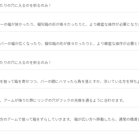
たりの穴に入るのを祈るのみ！
ーの幅が狭かったり、擬似箱の形が様々だったりと、より緻密な操作が必要となり
バーの幅が広くなったり、擬似箱の形が様々だったりと、より緻密な操作が必要と
たりの穴に入るのを祈るのみ！
を狙って箱を寄せつつ、バーの間にハマったら角を落とすか、浮いている方を持ち
、アームが降りた際にリングの穴がフックの先端を通るように合わせます。
方のアームで狙って箱をずらしていきます。 箱が広い方へ移動したら、通常の橋渡