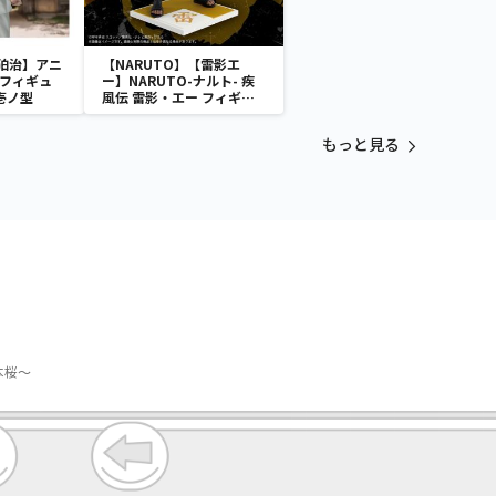
狛治】アニ
【NARUTO】【雷影エ
 フィギュ
ー】NARUTO-ナルト- 疾
壱ノ型
風伝 雷影・エー フィギュ
ア～五影集結…!!～
もっと見る
本桜～