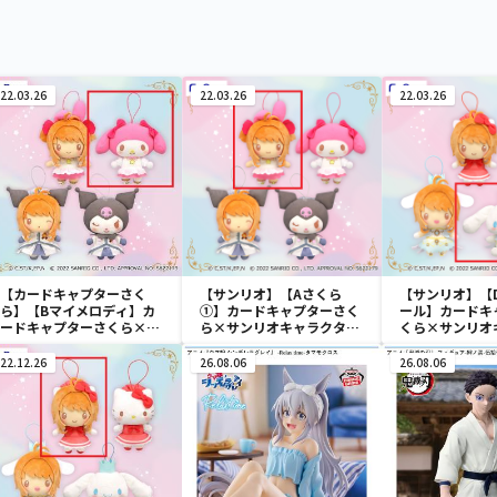
22.03.26
22.03.26
22.03.26
【カードキャプターさく
【サンリオ】【Aさくら
【サンリオ】【
ら】【Bマイメロディ】カ
①】カードキャプターさく
ール】カードキ
ードキャプターさくら×サ
ら×サンリオキャラクター
くら×サンリオ
ンリオキャラクターズ さく
ズ さくらといっしょ 衣装
ーズ さくらとい
らといっしょ 衣装ぬいぐる
ぬいぐるみ②
装ぬいぐるみ①
22.12.26
26.08.06
26.08.06
み②