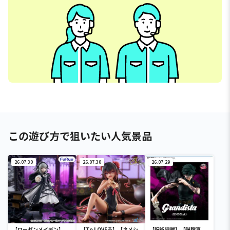
この遊び方で狙いたい人気景品
26.07.30
26.07.30
26.07.29
【ローゼンメイデン】
【To LOVEる】【ネメシ
【呪術廻戦】【禪院真