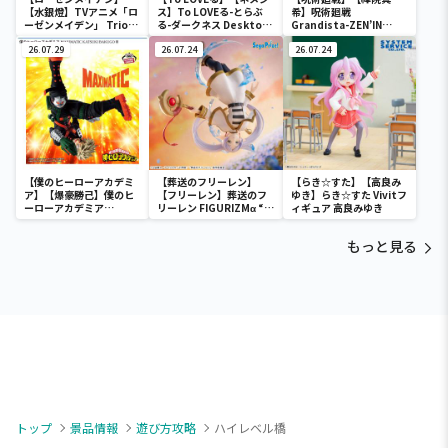
【水銀燈】TVアニメ「ロ
ス】To LOVEる-とらぶ
希】呪術廻戦
ーゼンメイデン」 Trio-
る-ダークネス Desktop
Grandista-ZEN’IN
Try-iT Figureー水銀燈
Cute フィギュア ネメシ
MAKI-
ー
26.07.29
ス～チャイナドレスver.
26.07.24
26.07.24
～
【僕のヒーローアカデミ
【葬送のフリーレン】
【らき☆すた】【高良み
ア】【爆豪勝己】僕のヒ
【フリーレン】葬送のフ
ゆき】らき☆すた Vivitフ
ーローアカデミア
リーレン FIGURIZMα “フ
ィギュア 高良みゆき
MAXIMATIC KATSUKI
リーレン”～花舞～
BAKUGO Ⅲ
もっと見る
トップ
景品情報
遊び方攻略
ハイレベル橋