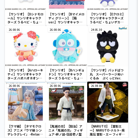
【サンリオ】【Dシナモロ
【サンリオ】【Bマイメロ
【サンリオ】【Eクロミ】
ール】サンリオキャラク
ディ グリーン】【箱
サンリオキャラクターズ
ターズ うるベビ・ちょい
ver.】サンリオキャラク
うるベビ・ちょいデカド
デカドール
ターズ おおきな
ール
26.08.06
SOFVIMATES～マイメロ
26.08.06
24.05.30
ディ マーメイドver. ～
【サンリオ】【Aハローキ
【サンリオ】【Bハンギョ
【サンリオ】バッドばつ
ティ】サンリオキャラク
ドン】サンリオキャラク
丸 スーパーラージぬい
ターズ ハオハオネオンタ
ターズ うるベビ・ちょい
ぐるみ ぷくっとVer.
ウンドールBIGタイプ1
デカドール
26.08.06
26.08.06
26.08.06
【ウマ娘】【タマモクロ
【鬼滅の刃】【狛治】ア
【NARUTO】【雷影エ
ス】アニメ『ウマ娘 シン
ニメ「鬼滅の刃」 フィギ
ー】NARUTO-ナルト- 疾
デレラグレイ』 -Relax
ュア-絆ノ装-伍拾壱ノ型
風伝 雷影・エー フィギュ