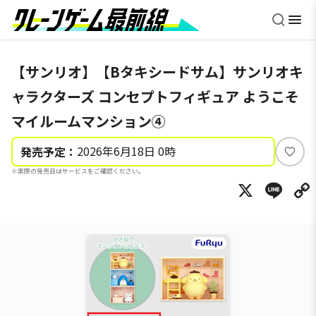
【サンリオ】【Bタキシードサム】サンリオキ
ャラクターズ コンセプトフィギュア ようこそ
マイルームマンション④
2026年6月18日 0時
発売予定：
い
※実際の発売日はサービスをご確認ください。
い
X
Li
ね